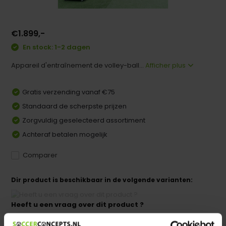
€1.899,-
En stock: 1-2 dagen
Appareil d'entraînement de volley-ball...
Afficher plus
Gratis verzending vanaf €75
Standaard de scherpste prijzen
Zorgvuldig geselecteerd assortiment
Achteraf betalen mogelijk
Comparer
Dir product is beschikbaar in de volgende varianten:
Heeft u een vraag over dit product ?
We helpen u graag met meer informatie