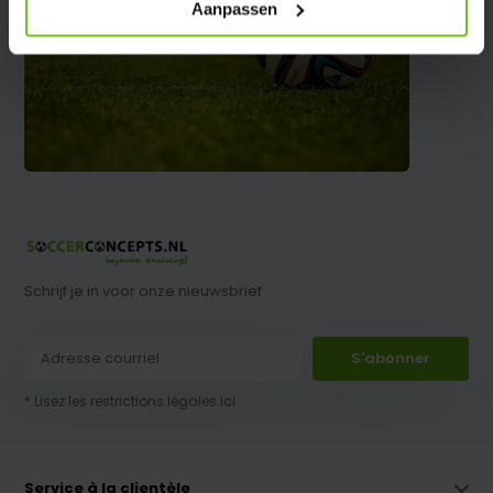
Aanpassen
Schrijf je in voor onze nieuwsbrief
S'abonner
* Lisez les restrictions légales ici
Service à la clientèle