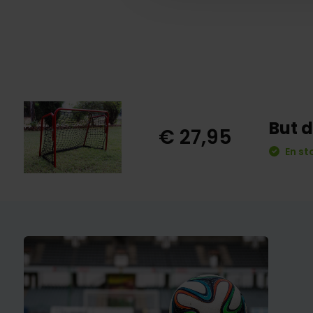
But d
€ 27,95
En st