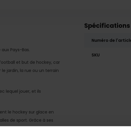
Spécifications
Numéro de l'articl
é aux Pays-Bas.
SKU
otball et but de hockey, car
le jardin, la rue ou un terrain
 lequel jouer, et ils
ent le hockey sur glace en
alles de sport. Grâce à ses
ines.