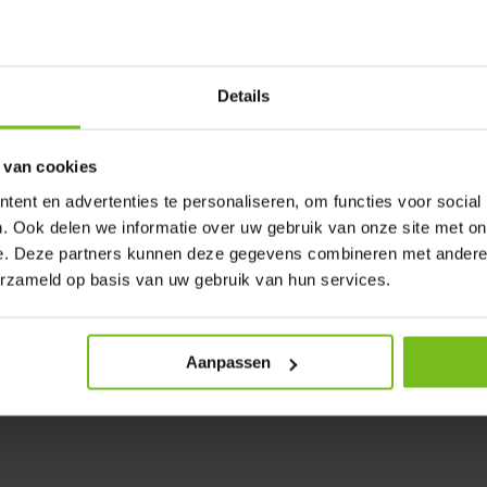
rre transversale pour créer un
uffit de le laisser retomber.
Details
m.
ctéristique.
 van cookies
ent en advertenties te personaliseren, om functies voor social
. Ook delen we informatie over uw gebruik van onze site met on
ches Velcro et se monte et se
e. Deze partners kunnen deze gegevens combineren met andere i
erzameld op basis van uw gebruik van hun services.
Aanpassen