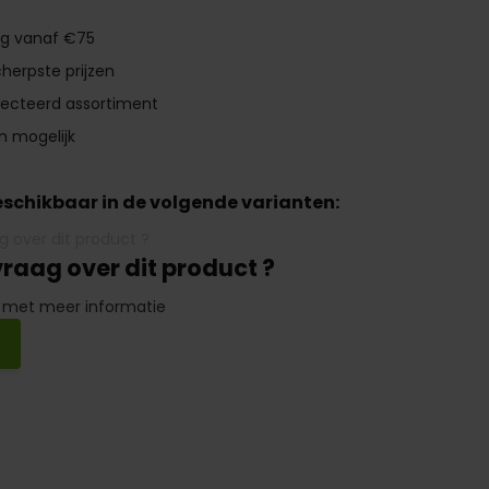
ng vanaf €75
herpste prijzen
lecteerd assortiment
n mogelijk
beschikbaar in de volgende varianten:
vraag over dit product ?
 met meer informatie