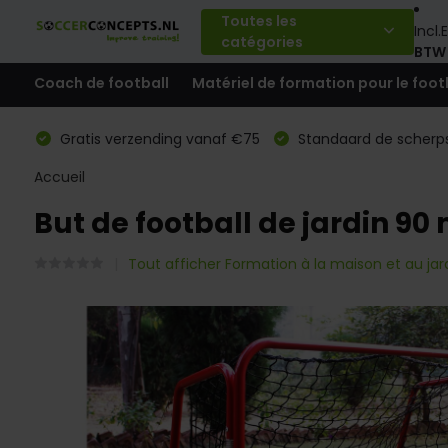
Toutes les
Incl.
E
catégories
BTW
Coach de football
Matériel de formation pour le foot
Gratis verzending vanaf €75
Standaard de scherps
Accueil
But de football de jardin 9
Tout afficher Formation à la maison et au jar