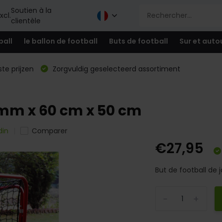
Soutien à la
xcl.
clientèle
ball
le ballon de football
Buts de football
Sur et auto
te prijzen
Zorgvuldig geselecteerd assortiment
0 mm x 60 cm x 50 cm
din
Comparer
€27,95
But de football de
-
+