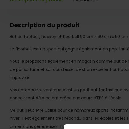
Description du produit
But de football, hockey et floorball 90 cm x 60 cm x 50 cm
Le floorball est un sport qui gagne également en popularit
Nous le proposons également en magasin comme but de fo
de par sa taille et sa robustesse, c'est un excellent but pour 
improvisé.
Vos enfants trouvent que c'est un petit but fantastique avec
connaissent déjà ce but grâce aux cours d'EPS à l'école.
Ce but peut être utilisé pour de nombreux sports, notamm
hiver. Il est également très répandu dans les écoles et les s
dimensions généreuses, il convient à de nombreuses discipl