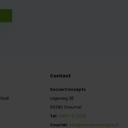
r
Contact
SoccerConcepts
tball
Lageweg 28
6621BS Dreumel
Tel:
0487-572229
Courriel:
info@soccerconcepts.nl