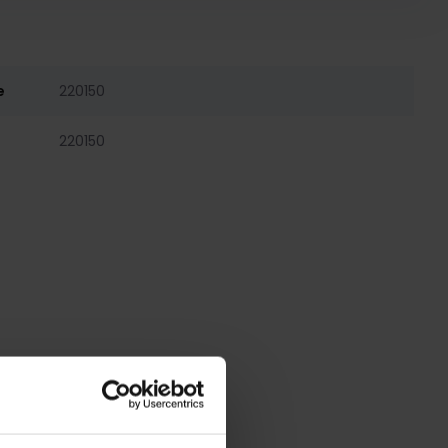
e
220150
220150