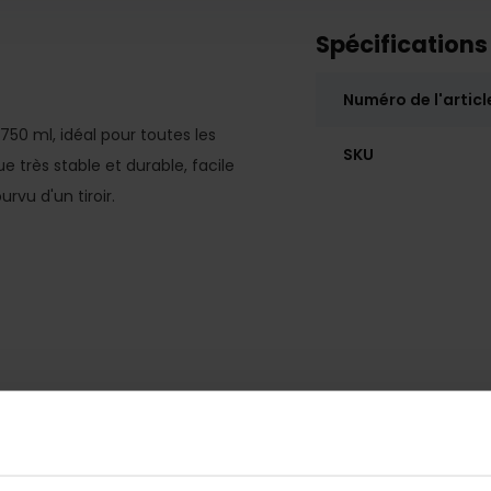
Spécifications
Numéro de l'articl
50 ml, idéal pour toutes les
SKU
ue très stable et durable, facile
vu d'un tiroir.