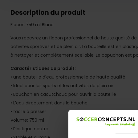
Description du produit
Flacon 750 ml Blanc
Vous recevrez un flacon professionnel de haute qualité de 7
activités sportives et de plein air. La bouteille est en plastiq
à nettoyer et complètement scellable. Le capuchon est pour
Caractéristiques du produit:
• une bouteille d'eau professionnelle de haute qualité
• Idéal pour les sports et les activités de plein air
• Bouchon en caoutchouc pour ouvrir la bouteille
• L'eau directement dans la bouche
• facile à presser
Volume: 750 ml
• Plastique neutre
• Stable et durable