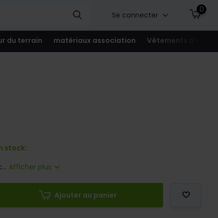
0
Se connecter
ur du terrain
matériaux association
Vêtements d'équip
n stock:
...
Afficher plus
Ajouter au panier