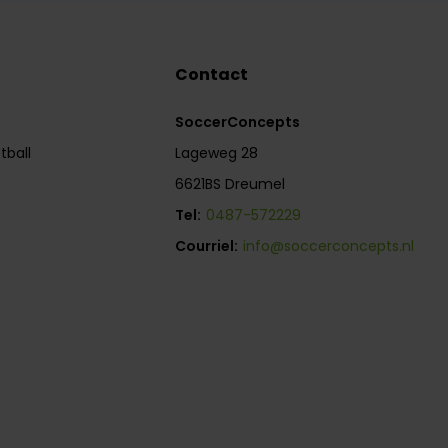
Contact
SoccerConcepts
tball
Lageweg 28
6621BS Dreumel
Tel:
0487-572229
Courriel:
info@soccerconcepts.nl