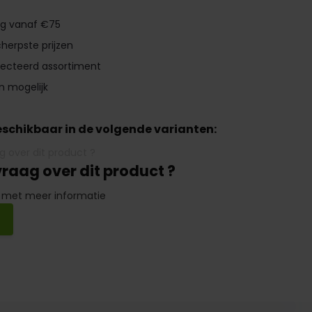
ng vanaf €75
herpste prijzen
lecteerd assortiment
n mogelijk
beschikbaar in de volgende varianten:
vraag over dit product ?
 met meer informatie