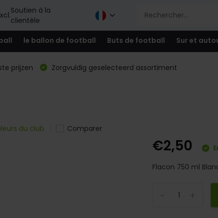
Soutien à la
xcl.
clientèle
ball
le ballon de football
Buts de football
Sur et auto
te prijzen
Zorgvuldig geselecteerd assortiment
leurs du club
Comparer
€2,50
E
Flacon 750 ml Blanc
-
+