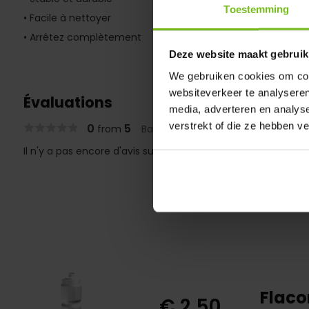
Toestemming
• Facile à nettoyer
• Arrêtez complètement
Deze website maakt gebruik
We gebruiken cookies om cont
websiteverkeer te analyseren
Évaluations
media, adverteren en analys
verstrekt of die ze hebben v
0
5
from
Based on 0 reviews
Il n'y a pas encore d'avis sur ce produit..
Flaco
€ 2,50