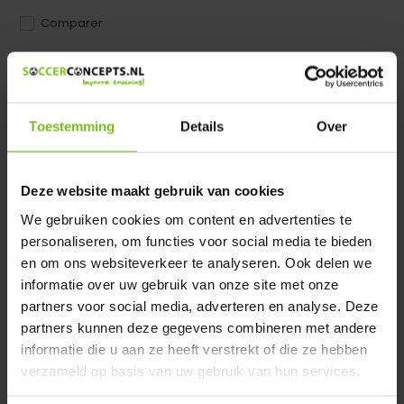
Comparer
Dir product is beschikbaar in de volgende varianten:
Heeft u een vraag over dit product ?
Toestemming
Details
Over
We helpen u graag met meer informatie
Verstuur email
Deze website maakt gebruik van cookies
We gebruiken cookies om content en advertenties te
Description du produit
personaliseren, om functies voor social media te bieden
en om ons websiteverkeer te analyseren. Ook delen we
Spécifications
informatie over uw gebruik van onze site met onze
partners voor social media, adverteren en analyse. Deze
partners kunnen deze gegevens combineren met andere
Évaluations
informatie die u aan ze heeft verstrekt of die ze hebben
verzameld op basis van uw gebruik van hun services.
Partager