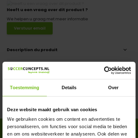
Heeft u een vraag over dit product ?
We helpen u graag met meer informatie
Verstuur email
Description du produit
Spécifications
Évaluations
Toestemming
Details
Over
Partager
Deze website maakt gebruik van cookies
We gebruiken cookies om content en advertenties te
personaliseren, om functies voor social media te bieden
ACCESSOIRES
en om ons websiteverkeer te analyseren. Ook delen we