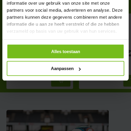
Complete your purchase
informatie over uw gebruik van onze site met onze
partners voor social media, adverteren en analyse. Deze
partners kunnen deze gegevens combineren met andere
informatie die u aan ze heeft verstrekt of die ze hebben
verzameld op basis van uw gebruik van hun services.
EXIT Scala Aluminium Goal
Peinture de marquag
Alles toestaan
220x120
ligne performant
€ 1,-
€ 49,95
Aanpassen
Deliverytime
Deliverytime