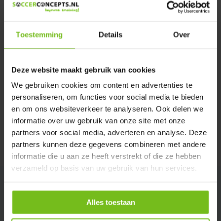
We helpen u graag met meer informatie
Verstuur email
Toestemming
Details
Over
Description du produit
Deze website maakt gebruik van cookies
We gebruiken cookies om content en advertenties te
Spécifications
personaliseren, om functies voor social media te bieden
en om ons websiteverkeer te analyseren. Ook delen we
Évaluations
informatie over uw gebruik van onze site met onze
partners voor social media, adverteren en analyse. Deze
partners kunnen deze gegevens combineren met andere
Partager
informatie die u aan ze heeft verstrekt of die ze hebben
verzameld op basis van uw gebruik van hun services.
Alles toestaan