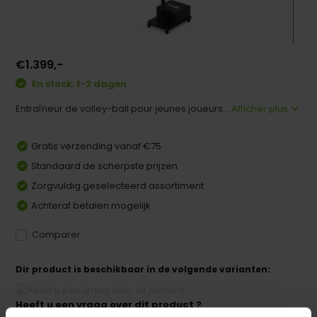
€1.399,-
En stock: 1-2 dagen
Entraîneur de volley-ball pour jeunes joueurs...
Afficher plus
Gratis verzending vanaf €75
Standaard de scherpste prijzen
Zorgvuldig geselecteerd assortiment
Achteraf betalen mogelijk
Comparer
Dir product is beschikbaar in de volgende varianten:
Heeft u een vraag over dit product ?