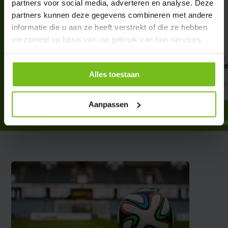
partners voor social media, adverteren en analyse. Deze
partners kunnen deze gegevens combineren met andere
informatie die u aan ze heeft verstrekt of die ze hebben
verzameld op basis van uw gebruik van hun services.
Mini Ballon de Foot : Petit
Football Flick Urban ::
ballon de foot sur corde
Ultimate 3 fois rebond
Alles toestaan
€ 7,79
€ 96,95
€ 99,95
Deliverytime
Deliverytime
Aanpassen