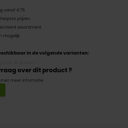
ng vanaf €75
herpste prijzen
lecteerd assortiment
n mogelijk
beschikbaar in de volgende varianten:
vraag over dit product ?
 met meer informatie