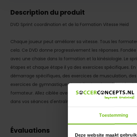
Description du produit
DVD Sprint coordination et de la Formation Vitesse Heid
Chaque joueur peut améliorer sa vitesse. Tous les forma
cela. Ce DVD donne progressivement les réponses. Fondée
avec une chaise dans la formation et la kinésiologie. Le s
étapes et chaque étape il ya des exercices spécifiques. En
démarrage spécifiques, des exercices de musculation, des
exercices de gymnastique visent à mieux le sprint et la vit
formateur. Allez ciblée avec vos joueurs pour commencer 
dans vos séances d'entraînement. En allemand.
Toestemming
Évaluations
Deze website maakt gebruik