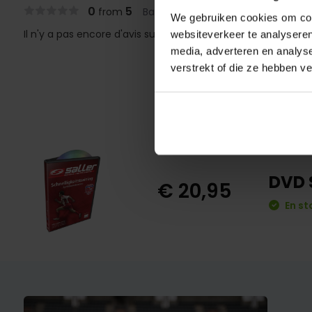
0
5
from
Based on 0 reviews
We gebruiken cookies om cont
Il n'y a pas encore d'avis sur ce produit..
websiteverkeer te analyseren
media, adverteren en analys
verstrekt of die ze hebben v
DVD S
€ 20,95
En st