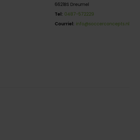
6621BS Dreumel
Tel:
0487-572229
Courriel:
info@soccerconcepts.nl