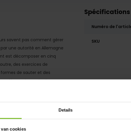
Spécifications
Numéro de l'articl
teurs savent pas comment gérer
SKU
 par une autorité en Allemagne
print est décomposer en cinq
 outre, des exercices de
 formes de sauter et des
esse. Un must pour tout
ou incorporer ces exercices
Details
 van cookies