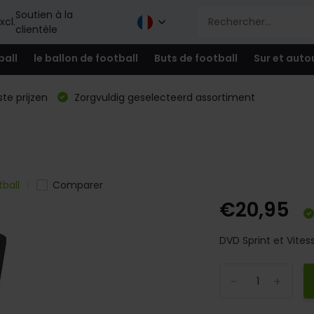
Soutien à la
xcl.
clientèle
ball
le ballon de football
Buts de football
Sur et auto
te prijzen
Zorgvuldig geselecteerd assortiment
ball
Comparer
€20,95
DVD Sprint et Vitess
-
+