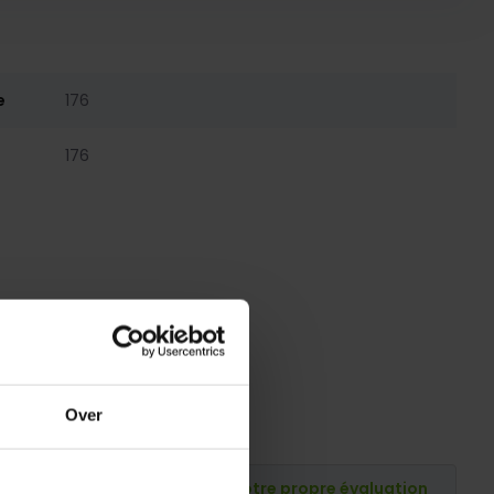
e
176
176
Over
Publiez votre propre évaluation