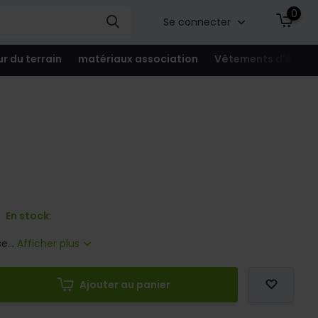
0
Se connecter
ur du terrain
matériaux association
Vêtements d'équip
En stock:
e...
Afficher plus
Ajouter au panier