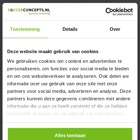
Heeft u een vraag over dit product ?
We helpen u graag met meer informatie
Verstuur email
Toestemming
Details
Over
Description du produit
Deze website maakt gebruik van cookies
We gebruiken cookies om content en advertenties te
Spécifications
personaliseren, om functies voor social media te bieden
en om ons websiteverkeer te analyseren. Ook delen we
informatie over uw gebruik van onze site met onze
Évaluations
partners voor social media, adverteren en analyse. Deze
partners kunnen deze gegevens combineren met andere
informatie die u aan ze heeft verstrekt of die ze hebben
Partager
verzameld op basis van uw gebruik van hun services.
Alles toestaan