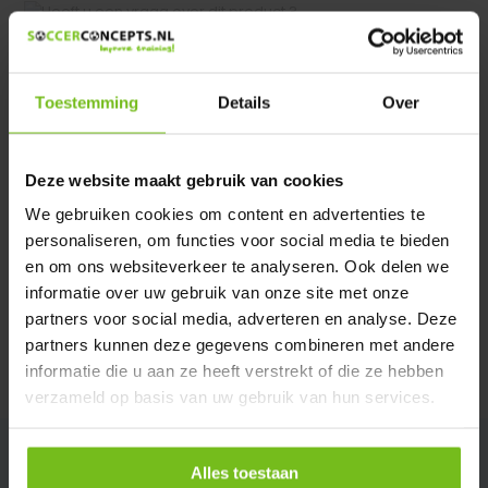
Heeft u een vraag over dit product ?
We helpen u graag met meer informatie
Verstuur email
Toestemming
Details
Over
Description du produit
Deze website maakt gebruik van cookies
We gebruiken cookies om content en advertenties te
personaliseren, om functies voor social media te bieden
Spécifications
en om ons websiteverkeer te analyseren. Ook delen we
informatie over uw gebruik van onze site met onze
Évaluations
partners voor social media, adverteren en analyse. Deze
partners kunnen deze gegevens combineren met andere
informatie die u aan ze heeft verstrekt of die ze hebben
Partager
verzameld op basis van uw gebruik van hun services.
Alles toestaan