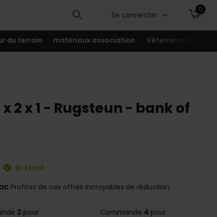
0
Se connecter
ur du terrain
matériaux association
Vêtements d'équip
 2 x 1 - Rugsteun - bank of
En stock
rac
Profitez de ces offres incroyables de réduction
ande
2
pour
Commande
4
pour