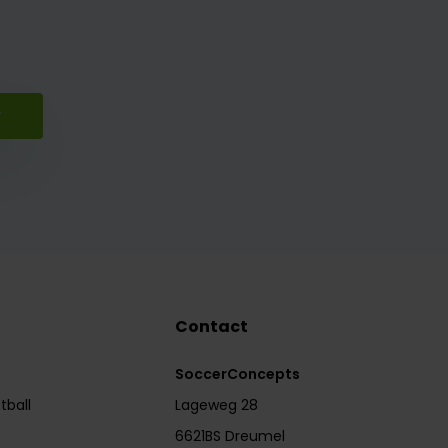
r
Contact
SoccerConcepts
tball
Lageweg 28
6621BS Dreumel