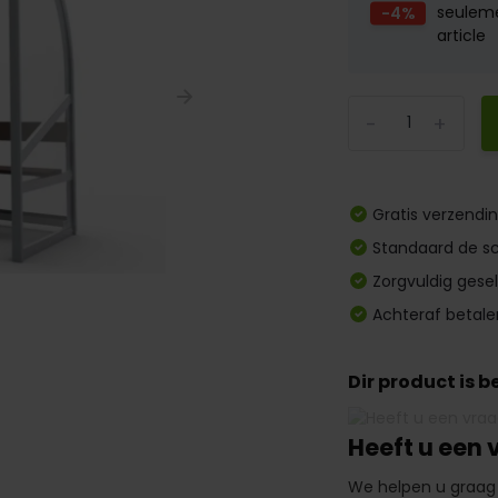
-4%
seulem
article
-
+
Gratis verzendi
Standaard de sc
Zorgvuldig gese
Achteraf betale
Dir product is 
Heeft u een 
We helpen u graag