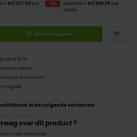
ent
€2.927,04
par
-5%
seulement
€2.896,55
par
article
Ajouter au panier
ng vanaf €75
herpste prijzen
lecteerd assortiment
n mogelijk
beschikbaar in de volgende varianten:
vraag over dit product ?
 met meer informatie