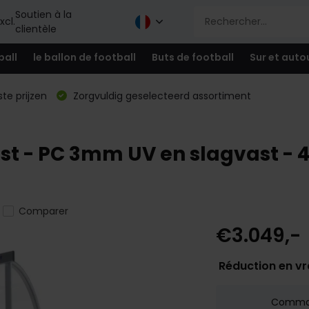
Soutien à la
xcl.
clientèle
ball
le ballon de football
Buts de football
Sur et auto
te prijzen
Zorgvuldig geselecteerd assortiment
 - PC 3mm UV en slagvast - 4 x
Comparer
€3.049,-
Réduction en v
Comm