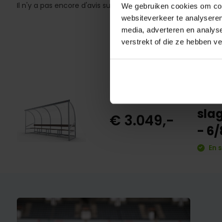
Il n'y a pas encore d'avis sur ce produit..
We gebruiken cookies om cont
websiteverkeer te analyseren
media, adverteren en analys
verstrekt of die ze hebben v
DO4
slag
€ 3.049,-
- 6
En 