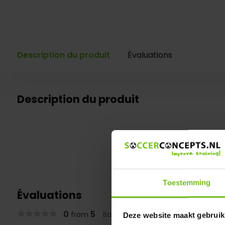
Description du produit
Évaluations
Description du produit
Toestemming
Évaluations
0
5
from
Based on 0 reviews
Deze website maakt gebruik