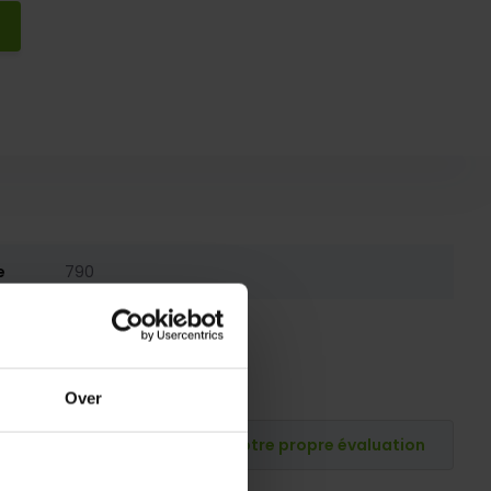
e
790
790
Over
Publiez votre propre évaluation