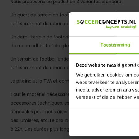
Nous proposons ce produit en 3 variantes standard :
Un quart de terrain de football équipé de 6 lampes UV sur 
suffisamment de ruban adhésif et de gilets pour 500 €.
Un demi-terrain de football équipé de 12 lampes UV sur tr
Toestemming
de ruban adhésif et de gilets, pour 875 €.
Un terrain de football entier équipé de 24 lampes UV sur tr
Deze website maakt gebruik
suffisamment de ruban adhésif et de gilets, pour 1350 €.
We gebruiken cookies om cont
Le prix inclut la TVA et comprend également :
websiteverkeer te analyseren
media, adverteren en analys
Tout le matériel nécessaire, comme les lumières, le ruban ad
verstrekt of die ze hebben v
accessoires techniques, est fourni. Nous fournissons le mat
bénévoles pour nous aider à poser le ruban adhésif. Nous no
des lumières, etc. Le prix indiqué correspond à une durée 
à 22h. Des durées plus longues ou plus courtes sont possi