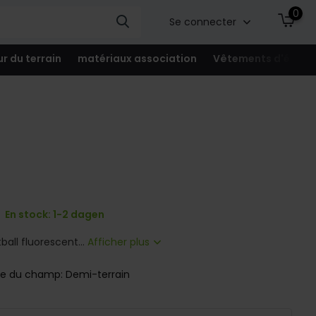
0
Se connecter
ur du terrain
matériaux association
Vêtements d'équip
En stock: 1-2 dagen
all fluorescent...
Afficher plus
lle du champ: Demi-terrain