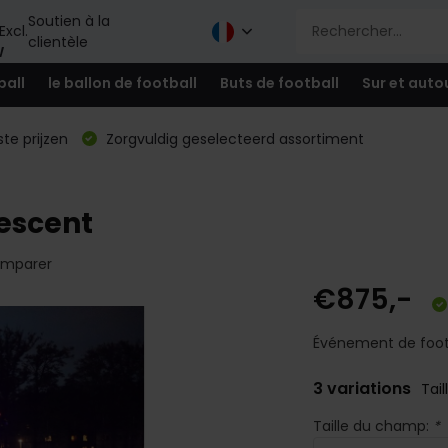
Soutien à la
Excl.
clientèle
W
ball
le ballon de football
Buts de football
Sur et auto
te prijzen
Zorgvuldig geselecteerd assortiment
rescent
mparer
€875,-
Événement de footb
3 variations
Tai
Taille du champ:
*