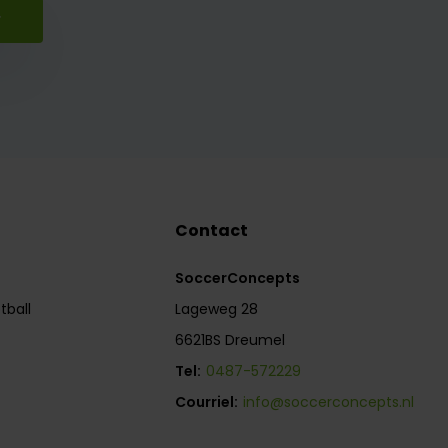
r
Contact
SoccerConcepts
tball
Lageweg 28
6621BS Dreumel
Tel:
0487-572229
Courriel:
info@soccerconcepts.nl