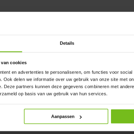
trépieds hauts, avec
épieds hauts, avec suffisamment
Details
épieds hauts, avec
 van cookies
ent en advertenties te personaliseren, om functies voor social
. Ook delen we informatie over uw gebruik van onze site met on
e. Deze partners kunnen deze gegevens combineren met andere i
hésif, les gilets et tous les
erzameld op basis van uw gebruik van hun services.
ériel et comptons sur les
us chargeons de l'installation
de 4 heures, par exemple de 18h
Aanpassen
bles sur demande.