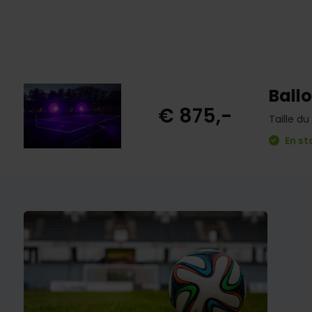
Ball
€ 875,-
Taille d
En st