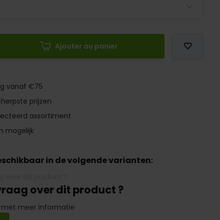
Ajouter au panier
ng vanaf €75
herpste prijzen
lecteerd assortiment
n mogelijk
beschikbaar in de volgende varianten:
vraag over dit product ?
 met meer informatie