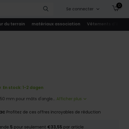
0
Se connecter
ur du terrain
matériaux association
Vêtements d'équip
En stock: 1-2 dagen
, 50 mm pour mâts d'angle...
Afficher plus
rac
Profitez de ces offres incroyables de réduction
ande
5
pour seulement
€33,55
par article