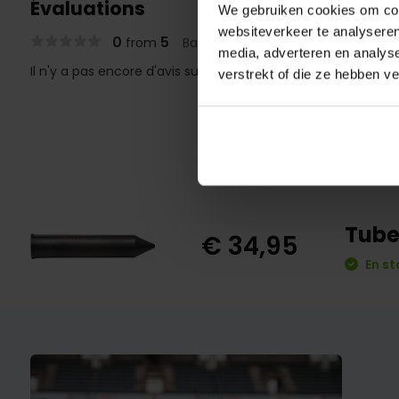
Évaluations
We gebruiken cookies om cont
websiteverkeer te analyseren
0
5
from
Based on 0 reviews
media, adverteren en analys
Il n'y a pas encore d'avis sur ce produit..
verstrekt of die ze hebben v
Tube
€ 34,95
En st