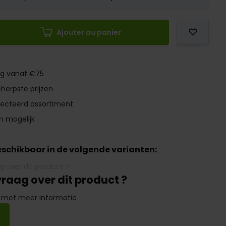
Ajouter au panier
ng vanaf €75
herpste prijzen
lecteerd assortiment
n mogelijk
beschikbaar in de volgende varianten:
vraag over dit product ?
 met meer informatie