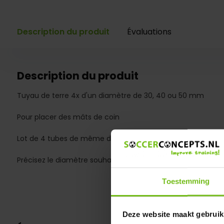
Description du produit
Évaluations
Description du produit
Tuyau de terre 4x d'un diamètre de 30, 40 ou 50 mm
Pour placer des mâts de coin
Lot de 4 tubes de même diamètre
Précisez le diamètre souhaité dans le champ commentai
Toestemming
Deze website maakt gebruik