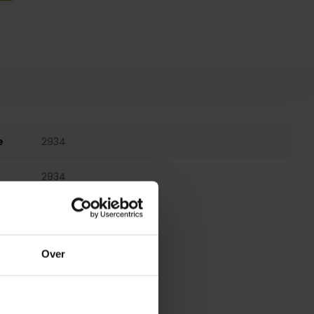
e
2934
2934
Over