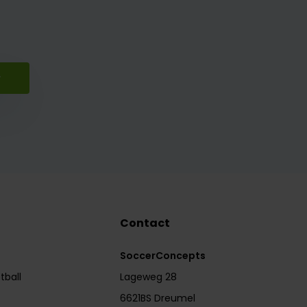
r
Contact
SoccerConcepts
tball
Lageweg 28
6621BS Dreumel