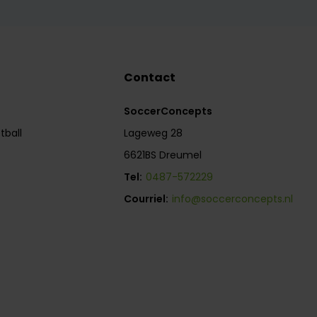
Contact
SoccerConcepts
tball
Lageweg 28
6621BS Dreumel
Tel:
0487-572229
Courriel:
info@soccerconcepts.nl