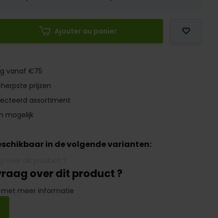
Ajouter au panier
ng vanaf €75
herpste prijzen
lecteerd assortiment
n mogelijk
beschikbaar in de volgende varianten:
vraag over dit product ?
 met meer informatie