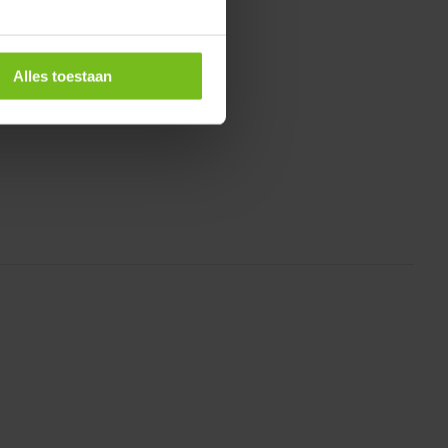
 600;
Alles toestaan
;">+