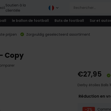
Soutien à la
xcl.
clientèle
ball
le ballon de football
Buts de football
Sur et auto
te prijzen
Zorgvuldig geselecteerd assortiment
 - Copy
omparer
€27,95
Derby étoiles Balls 1
Réduction en v
-2%
Comm