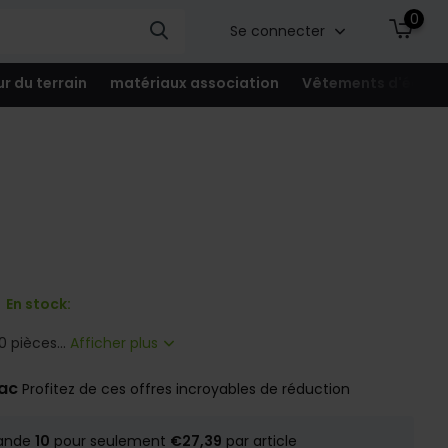
0
Se connecter
ur du terrain
matériaux association
Vêtements d'équip
En stock:
0 pièces...
Afficher plus
rac
Profitez de ces offres incroyables de réduction
ande
10
pour seulement
€27,39
par article