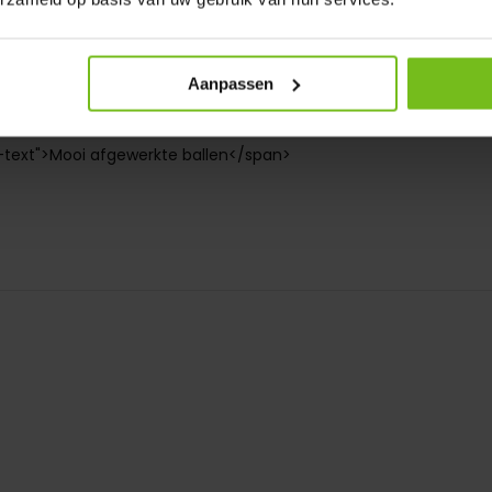
s-item" style="padding-right: 0; width: 100%;">
con" style="background: #48cfad; font-size: 17px; font-weight:
Aanpassen
y: inline-block; height: 20px; line-height: 20px; text-align: center
text">Mooi afgewerkte ballen</span>