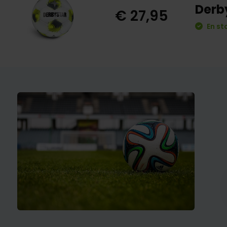
Derby
€ 27,95
En st