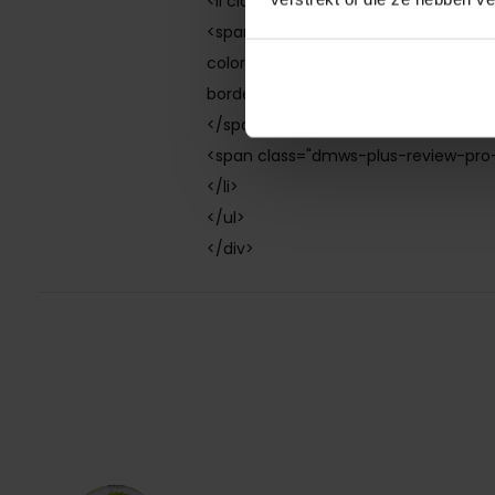
<li class="dmws-plus-review-pros-con
<span class="dmws-plus-review-pro-i
color: white; margin-right: 10px;
border-radius: 50%; width: 20px; displa
</span>
<span class="dmws-plus-review-pro-
</li>
</ul>
</div>