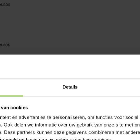
euros
euros
Details
er">
 van cookies
s="dmws-plus-review-text">Ballen zien er goed uit, een beoorde
ent en advertenties te personaliseren, om functies voor social
 pas na een half jaar gebruik geven.</p>
. Ook delen we informatie over uw gebruik van onze site met on
ding-left: 0;" class="dmws-plus-review-pros-cons">
e. Deze partners kunnen deze gegevens combineren met andere i
erzameld op basis van uw gebruik van hun services.