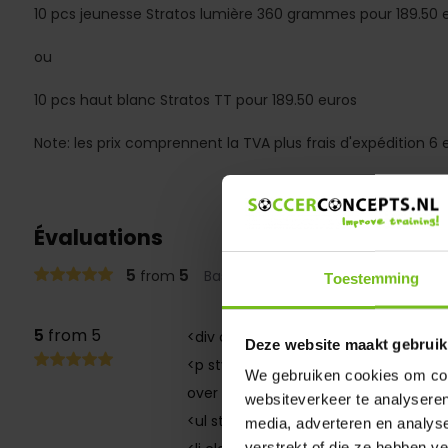
10 pcs jeunesse Stratos lumière 360 grammes pour 189.50 
ou
10 pcs haut blanc Stratos TT pour 189.50 euros
Note: les prix comprennent la TVA plus frais d'expédition 6 
Évaluations
5
5
from
Based on 1 reviews
Toestemming
5
from 5
<div class="dmws-plus-review-wrapp
Deze website maakt gebruik
<p style="margin-bottom: 1rem;" clas
We gebruiken cookies om cont
over de kwaliteit van de ballen kan ik
websiteverkeer te analyseren
<ul style="list-style-type: none; pad
media, adverteren en analys
verstrekt of die ze hebben v