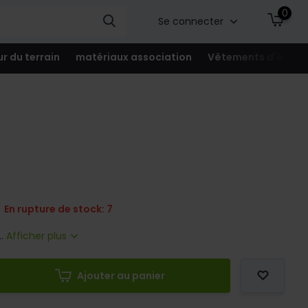
0
Se connecter
ur du terrain
matériaux association
Vêtements d'équip
En rupture de stock: 7
..
Afficher plus
Ajouter au panier