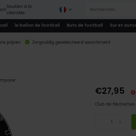
Soutien à la
xcl.
clientèle
ball
le ballon de football
Buts de football
Sur et auto
te prijzen
Zorgvuldig geselecteerd assortiment
mparer
€27,95
Club de fléchettes.
-
+