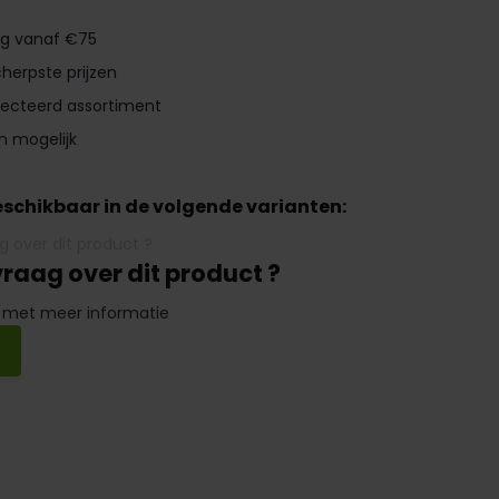
ng vanaf €75
herpste prijzen
lecteerd assortiment
n mogelijk
beschikbaar in de volgende varianten:
vraag over dit product ?
 met meer informatie