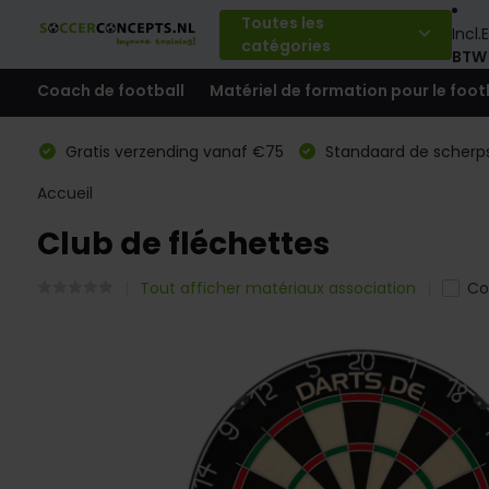
Toutes les
Incl.
E
catégories
BTW
Coach de football
Matériel de formation pour le foot
Gratis verzending vanaf €75
Standaard de scherps
Accueil
Club de fléchettes
Tout afficher matériaux association
Co