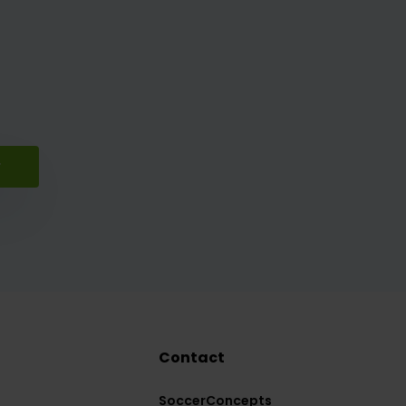
r
Contact
SoccerConcepts