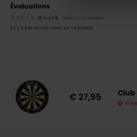
Évaluations
0
5
from
Based on 0 reviews
Il n'y a pas encore d'avis sur ce produit..
Club 
€ 27,95
En ru