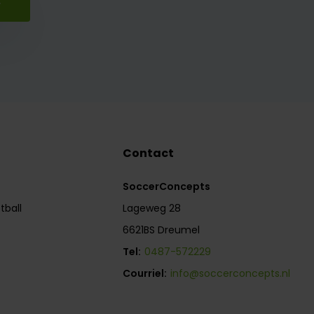
r
Contact
SoccerConcepts
tball
Lageweg 28
6621BS Dreumel
Tel:
0487-572229
Courriel:
info@soccerconcepts.nl