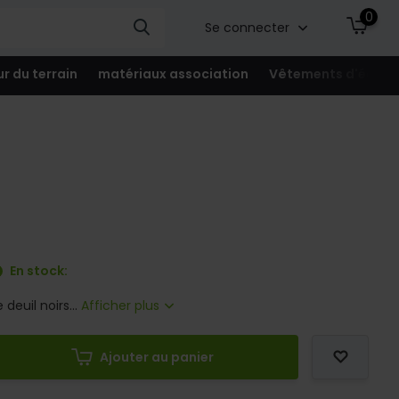
0
Se connecter
ur du terrain
matériaux association
Vêtements d'équip
En stock:
deuil noirs...
Afficher plus
Ajouter au panier