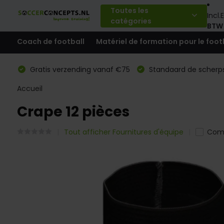
Toutes les
Incl.
E
catégories
BTW
Coach de football
Matériel de formation pour le foot
Gratis verzending vanaf €75
Standaard de scherps
Accueil
Crape 12 pièces
Tout afficher Fournitures d'équipe
Com