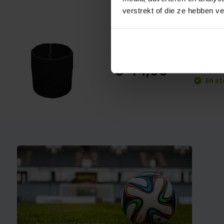
verstrekt of die ze hebben v
Crap
€ 44,95
En st