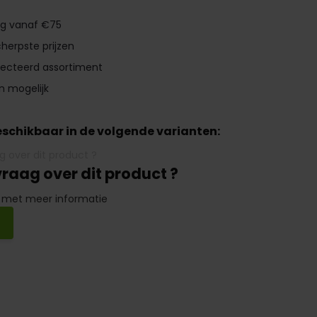
ng vanaf €75
herpste prijzen
lecteerd assortiment
n mogelijk
beschikbaar in de volgende varianten:
vraag over dit product ?
 met meer informatie