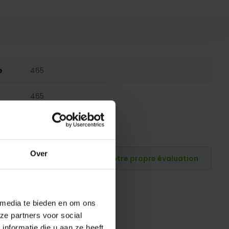
e
465
465
Over
Publiez votre propre évaluation
 media te bieden en om ons
ze partners voor social
nformatie die u aan ze heeft