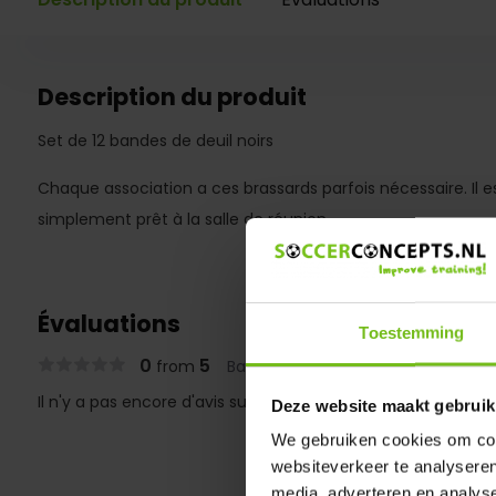
Description du produit
Set de 12 bandes de deuil noirs
Chaque association a ces brassards parfois nécessaire. Il es
simplement prêt à la salle de réunion.
Évaluations
Toestemming
0
5
from
Based on 0 reviews
Il n'y a pas encore d'avis sur ce produit..
Deze website maakt gebruik
We gebruiken cookies om cont
websiteverkeer te analyseren
media, adverteren en analys