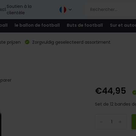
Soutien à la
xcl.
clientèle
ball
le ballon de football
Buts de football
Sur et auto
te prijzen
Zorgvuldig geselecteerd assortiment
parer
€44,95
Set de 12 bandes de 
-
+