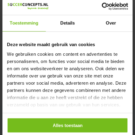
Dir product is beschikbaar in de volgende varianten:
Heeft u een vraag over dit product ?
Toestemming
Details
Over
We helpen u graag met meer informatie
Verstuur email
Deze website maakt gebruik van cookies
We gebruiken cookies om content en advertenties te
Description du produit
personaliseren, om functies voor social media te bieden
en om ons websiteverkeer te analyseren. Ook delen we
Évaluations
informatie over uw gebruik van onze site met onze
partners voor social media, adverteren en analyse. Deze
partners kunnen deze gegevens combineren met andere
Partager
informatie die u aan ze heeft verstrekt of die ze hebben
verzameld op basis van uw gebruik van hun services.
Alles toestaan