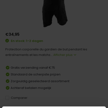
€34,95
En stock: 1-2 dagen
Protection corporelle du gardien de but pendant les
entraînements et les matchs...
Afficher plus
Gratis verzending vanaf €75
Standaard de scherpste prijzen
Zorgvuldig geselecteerd assortiment
Achteraf betalen mogelijk
Comparer