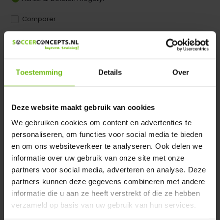
Comparer
Dir product is beschikbaar in de volgende varianten:
Heeft u een vraag over dit product ?
Toestemming
Details
Over
We helpen u graag met meer informatie
Verstuur email
Deze website maakt gebruik van cookies
We gebruiken cookies om content en advertenties te
Description du produit
personaliseren, om functies voor social media te bieden
en om ons websiteverkeer te analyseren. Ook delen we
informatie over uw gebruik van onze site met onze
Spécifications
partners voor social media, adverteren en analyse. Deze
partners kunnen deze gegevens combineren met andere
Évaluations
informatie die u aan ze heeft verstrekt of die ze hebben
verzameld op basis van uw gebruik van hun services.