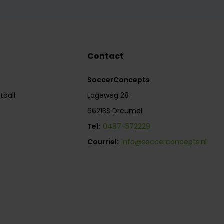
Contact
SoccerConcepts
tball
Lageweg 28
6621BS Dreumel
Tel:
0487-572229
Courriel:
info@soccerconcepts.nl