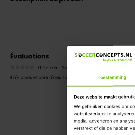
Évaluations
0
5
from
Based on 0 reviews
Il n'y a pas encore d'avis sur ce produit..
Toestemming
Deze website maakt gebruik
We gebruiken cookies om cont
websiteverkeer te analyseren
media, adverteren en analys
verstrekt of die ze hebben v