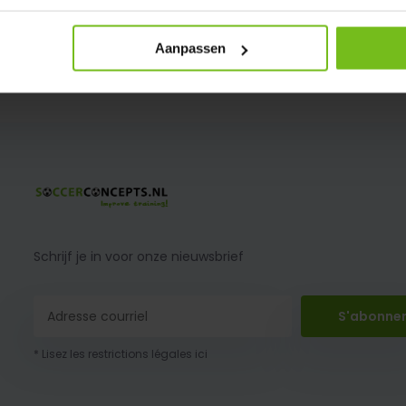
Nozzle set Kant en klaar lijnmarkeri
ock: 1-3 dagen
Aanpassen
Schrijf je in voor onze nieuwsbrief
S'abonne
* Lisez les restrictions légales ici