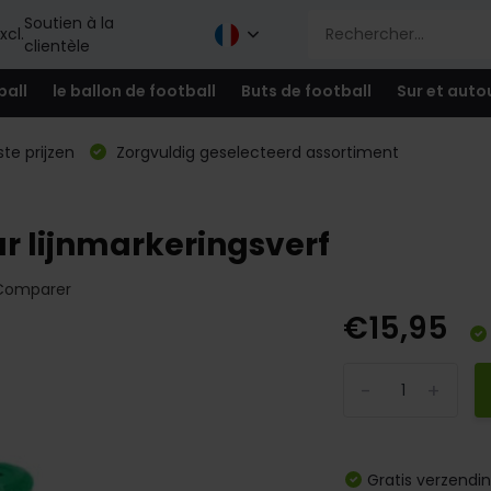
Soutien à la
xcl.
clientèle
ball
le ballon de football
Buts de football
Sur et auto
te prijzen
Zorgvuldig geselecteerd assortiment
ar lijnmarkeringsverf
Comparer
€15,95
-
+
Gratis verzendi