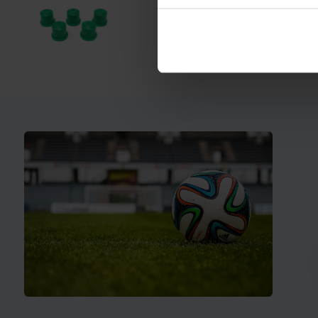
Cone 
€ 15,95
En st