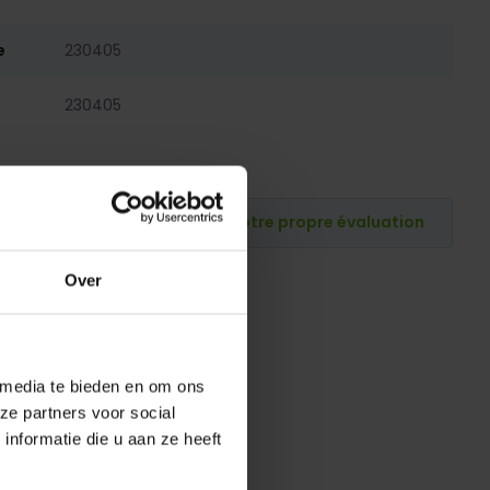
e
230405
230405
Publiez votre propre évaluation
Over
 media te bieden en om ons
ze partners voor social
nformatie die u aan ze heeft