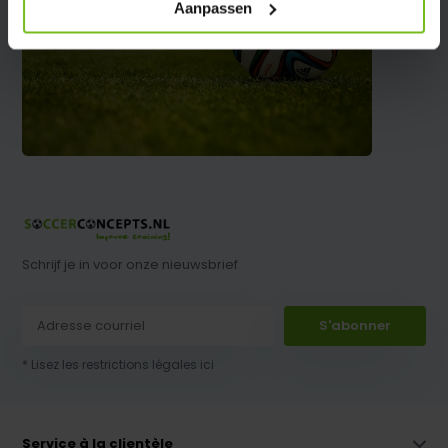
Aanpassen
Schrijf je in voor onze nieuwsbrief
S'abonner
* Lisez les restrictions légales ici
Service à la clientèle