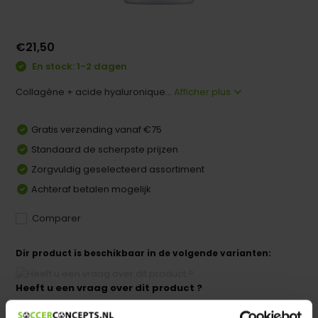
€21,50
En stock: 1-2 dagen
Collagène + acide hyaluronique...
Afficher plus
Gratis verzending vanaf €75
Standaard de scherpste prijzen
Zorgvuldig geselecteerd assortiment
Achteraf betalen mogelijk
Comparer
Dir product is beschikbaar in de volgende varianten:
Heeft u een vraag over dit product ?
We helpen u graag met meer informatie