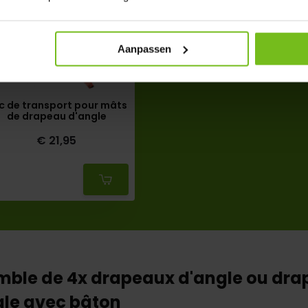
Aanpassen
c de transport pour mâts
de drapeau d'angle
€ 21,95
Deliverytime
mble de 4x drapeaux d'angle ou dr
gle avec bâton