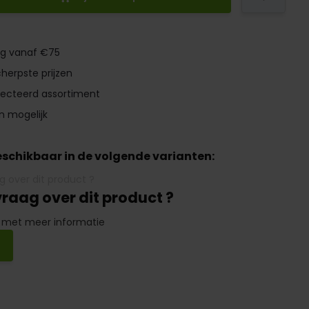
ng vanaf €75
herpste prijzen
lecteerd assortiment
n mogelijk
beschikbaar in de volgende varianten:
vraag over dit product ?
 met meer informatie