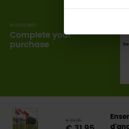
ACCESSOIRES
Complete your
purchase
Sa
Ense
€ 34,95
d'an
€ 31,95