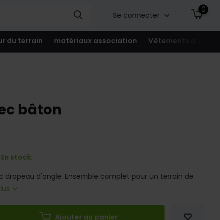
0
Se connecter
ur du terrain
matériaux association
Vêtements d'équip
ec bâton
En stock:
c drapeau d'angle. Ensemble complet pour un terrain de
plus
Ajouter au panier