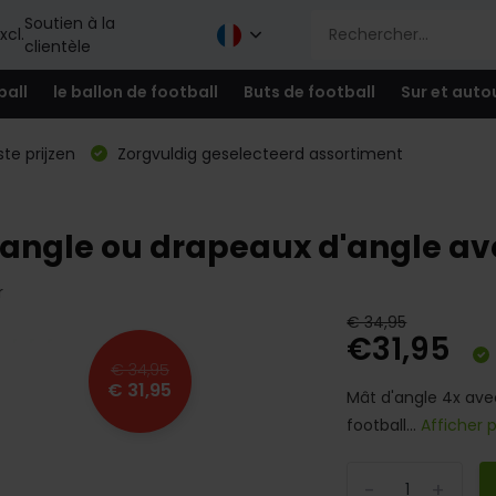
Soutien à la
xcl.
clientèle
ball
le ballon de football
Buts de football
Sur et auto
te prijzen
Zorgvuldig geselecteerd assortiment
angle ou drapeaux d'angle av
r
€ 34,95
€31,95
€ 34,95
€ 31,95
Mât d'angle 4x ave
football...
Afficher 
-
+