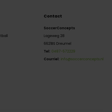
Contact
SoccerConcepts
tball
Lageweg 28
6621BS Dreumel
Tel:
0487-572229
Courriel:
info@soccerconcepts.nl