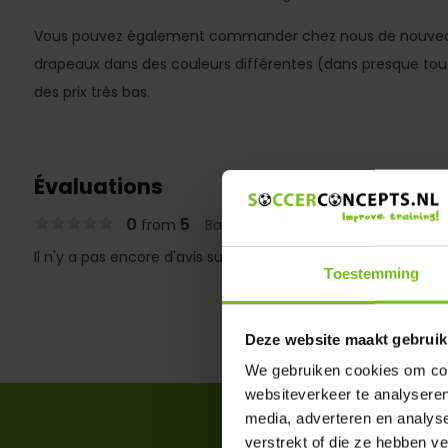
Vous pouvez également commander chez nous de nouveau
drapeaux dans des couleurs différentes (dans presque tou
des prix très bas.
Évaluations
0
5
from
Based on 0 reviews
Il n'y a pas encore d'avis sur ce produit..
Toestemming
Deze website maakt gebruik
We gebruiken cookies om cont
websiteverkeer te analyseren
media, adverteren en analys
verstrekt of die ze hebben v