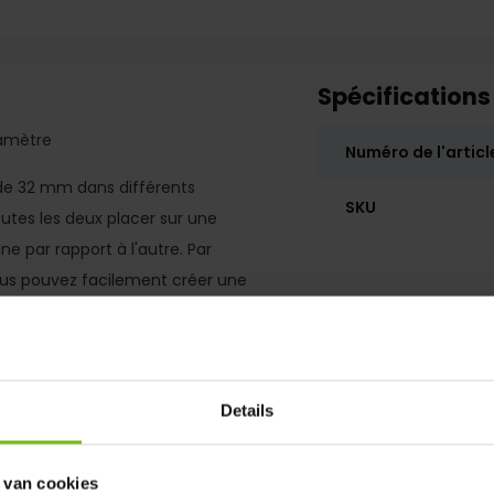
Spécifications
iamètre
Numéro de l'articl
 de 32 mm dans différents
SKU
utes les deux placer sur une
e par rapport à l'autre. Par
ous pouvez facilement créer une
Details
 van cookies