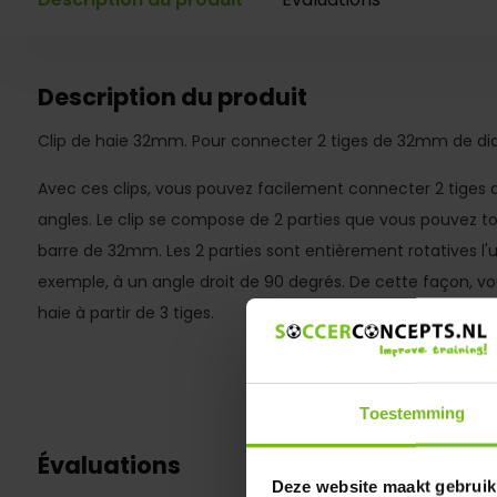
Description du produit
Clip de haie 32mm. Pour connecter 2 tiges de 32mm de d
Avec ces clips, vous pouvez facilement connecter 2 tiges
angles. Le clip se compose de 2 parties que vous pouvez to
barre de 32mm. Les 2 parties sont entièrement rotatives l'un
exemple, à un angle droit de 90 degrés. De cette façon, v
haie à partir de 3 tiges.
Toestemming
Évaluations
Deze website maakt gebruik