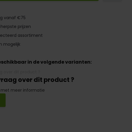
ng vanaf €75
herpste prijzen
lecteerd assortiment
n mogelijk
beschikbaar in de volgende varianten:
vraag over dit product ?
 met meer informatie