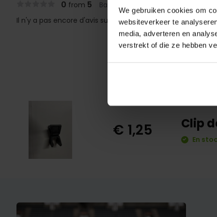
0
5
from
Based on 0 reviews
We gebruiken cookies om cont
Il n'y a pas encore d'avis sur ce produit..
websiteverkeer te analyseren
media, adverteren en analys
verstrekt of die ze hebben v
Clip 
€ 1,25
En stoc