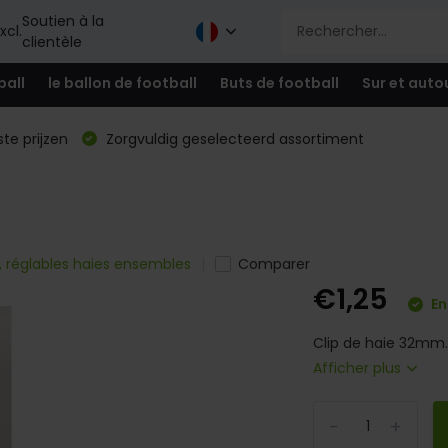
Soutien à la
xcl.
clientèle
ball
le ballon de football
Buts de football
Sur et auto
te prijzen
Zorgvuldig geselecteerd assortiment
, réglables haies ensembles
Comparer
€1,25
En
Clip de haie 32mm.
Afficher plus
-
+