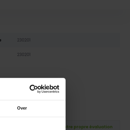
e
230201
230201
Over
Publiez votre propre évaluation