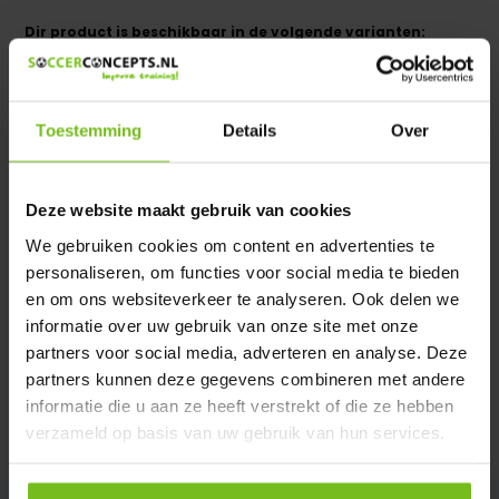
Dir product is beschikbaar in de volgende varianten:
Heeft u een vraag over dit product ?
We helpen u graag met meer informatie
Toestemming
Details
Over
Verstuur email
Deze website maakt gebruik van cookies
Description du produit
We gebruiken cookies om content en advertenties te
personaliseren, om functies voor social media te bieden
Spécifications
en om ons websiteverkeer te analyseren. Ook delen we
informatie over uw gebruik van onze site met onze
partners voor social media, adverteren en analyse. Deze
Évaluations
partners kunnen deze gegevens combineren met andere
informatie die u aan ze heeft verstrekt of die ze hebben
verzameld op basis van uw gebruik van hun services.
Partager