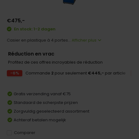
€475,-
En stock: 1-2 dagen
Casier en plastique à 4 portes...
Afficher plus
Réduction en vrac
Profitez de ces offres incroyables de réduction
-6%
Commande
2
pour seulement
€445,-
par article
-
Gratis verzending vanaf €75
Standaard de scherpste prijzen
Zorgvuldig geselecteerd assortiment
Achteraf betalen mogelijk
Comparer