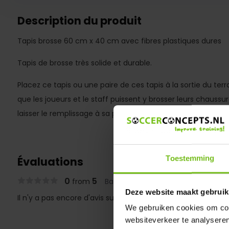
Description du produit
Tapis brosse 60 cm x 40 cm avec fibres plastiques dures
Tapis de brosse très solide et durable.
Placez ce tapis ou une paire de ces tapis à la sortie du ter
que les joueurs et le staff puissent y brosser leurs chaussure
laisser le remplissage à sa place.
Toestemming
Évaluations
0
5
from
Based on 0 reviews
Deze website maakt gebruik
Il n'y a pas encore d'avis sur ce produit..
We gebruiken cookies om cont
websiteverkeer te analyseren