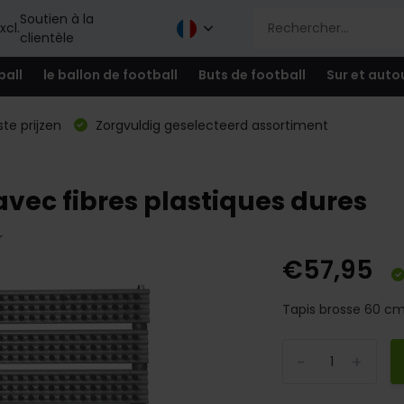
Soutien à la
xcl.
clientèle
ball
le ballon de football
Buts de football
Sur et auto
te prijzen
Zorgvuldig geselecteerd assortiment
avec fibres plastiques dures
r
€57,95
Tapis brosse 60 cm
-
+