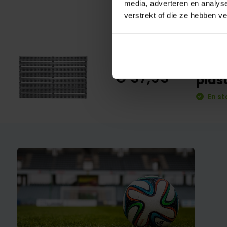
media, adverteren en analys
verstrekt of die ze hebben v
Tapi
€ 57,95
plas
En st