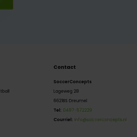
r
Contact
SoccerConcepts
tball
Lageweg 28
6621BS Dreumel
Tel:
0487-572229
Courriel:
info@soccerconcepts.nl