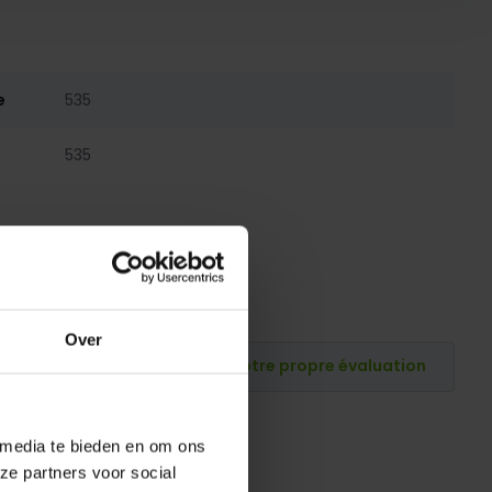
e
535
535
Over
Publiez votre propre évaluation
 media te bieden en om ons
ze partners voor social