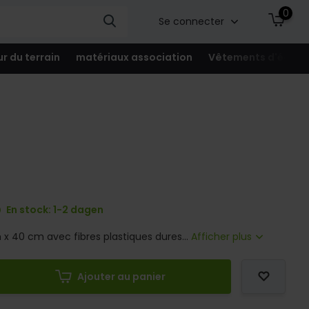
0
Se connecter
ur du terrain
matériaux association
Vêtements d'équip
En stock: 1-2 dagen
 x 40 cm avec fibres plastiques dures...
Afficher plus
Ajouter au panier