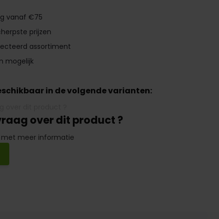
ng vanaf €75
herpste prijzen
lecteerd assortiment
n mogelijk
beschikbaar in de volgende varianten:
vraag over dit product ?
 met meer informatie