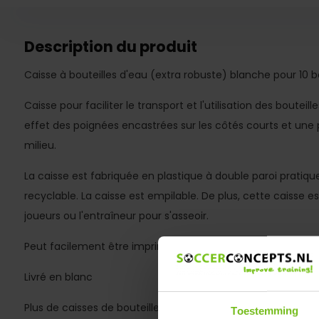
Description du produit
Caisse à bouteilles d'eau (extra robuste) blanche pour 10 b
Caisse pour faciliter le transport et l'utilisation des bouteil
effet des poignées encastrées sur les côtés courts et une 
milieu.
La caisse est fabriquée en plastique à double paroi pratiq
recyclable. La caisse est empilable. De plus, cette caisse es
joueurs ou l'entraîneur pour s'asseoir.
Peut facilement être imprimé sur les côtés longs
Livré en blanc
Plus de caisses de bouteilles d'eau
Toestemming