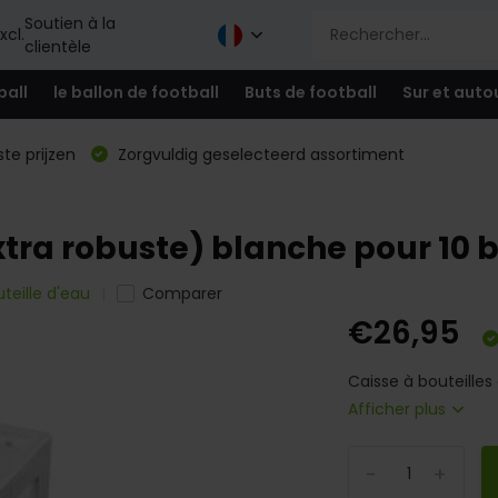
Soutien à la
xcl.
clientèle
ball
le ballon de football
Buts de football
Sur et auto
te prijzen
Zorgvuldig geselecteerd assortiment
xtra robuste) blanche pour 10 b
uteille d'eau
Comparer
€26,95
Caisse à bouteilles
Afficher plus
-
+