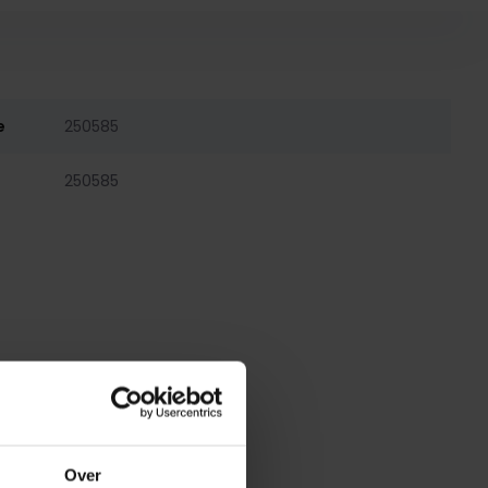
e
250585
250585
Over