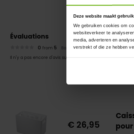
Deze website maakt gebruik
We gebruiken cookies om cont
websiteverkeer te analyseren
Évaluations
media, adverteren en analys
0
5
verstrekt of die ze hebben v
from
Based on 0 reviews
Il n'y a pas encore d'avis sur ce produit..
Cais
€ 26,95
pour 