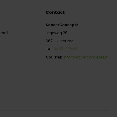
Contact
SoccerConcepts
tball
Lageweg 28
6621BS Dreumel
Tel:
0487-572229
Courriel:
info@soccerconcepts.nl