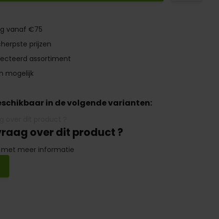
ng vanaf €75
herpste prijzen
lecteerd assortiment
n mogelijk
beschikbaar in de volgende varianten:
vraag over dit product ?
 met meer informatie