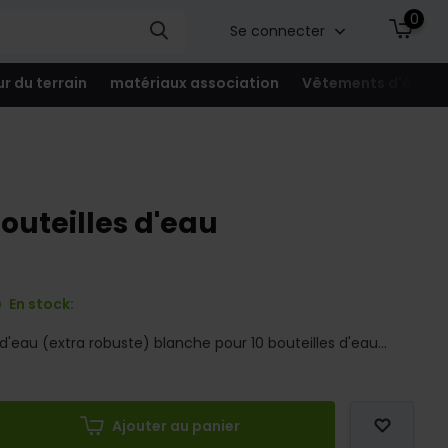
0
Se connecter
ur du terrain
matériaux association
Vêtements d'équip
outeilles d'eau
En stock:
 d'eau (extra robuste) blanche pour 10 bouteilles d'eau...
Ajouter au panier