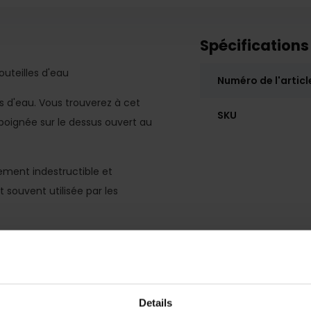
Spécifications
outeilles d'eau
Numéro de l'articl
les d'eau. Vous trouverez à cet
SKU
poignée sur le dessus ouvert au
uement indestructible et
t souvent utilisée par les
Details