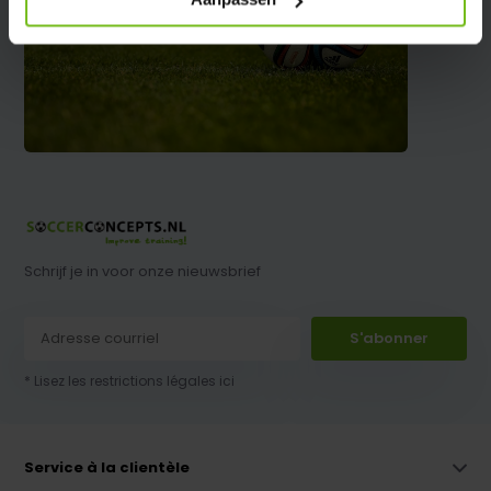
Schrijf je in voor onze nieuwsbrief
S'abonner
* Lisez les restrictions légales ici
Service à la clientèle