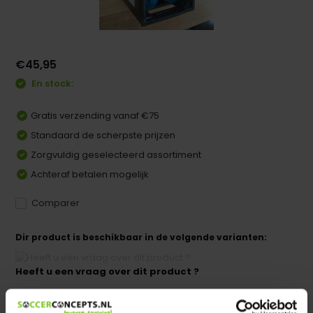
€45,95
En stock:
Gratis verzending vanaf €75
Standaard de scherpste prijzen
Zorgvuldig geselecteerd assortiment
Achteraf betalen mogelijk
Comparer
Dir product is beschikbaar in de volgende varianten:
Heeft u een vraag over dit product ?
We helpen u graag met meer informatie