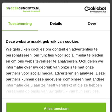
Heeft u een vraag over dit product ?
We helpen u graag met meer informatie
Verstuur email
Toestemming
Details
Over
Description du produit
Deze website maakt gebruik van cookies
We gebruiken cookies om content en advertenties te
personaliseren, om functies voor social media te bieden
Spécifications
en om ons websiteverkeer te analyseren. Ook delen we
informatie over uw gebruik van onze site met onze
Évaluations
partners voor social media, adverteren en analyse. Deze
partners kunnen deze gegevens combineren met andere
informatie die u aan ze heeft verstrekt of die ze hebben
Partager
verzameld op basis van uw gebruik van hun services.
Alles toestaan