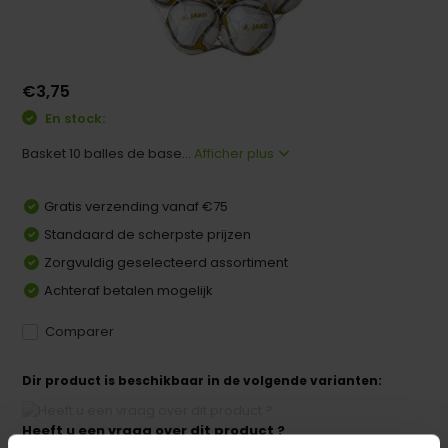
€3,75
En stock:
Basket 10 balles de base...
Afficher plus
Gratis verzending vanaf €75
Standaard de scherpste prijzen
Zorgvuldig geselecteerd assortiment
Achteraf betalen mogelijk
Comparer
Dir product is beschikbaar in de volgende varianten:
Heeft u een vraag over dit product ?