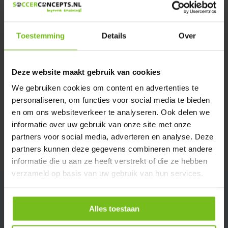
We helpen u graag met meer informatie
Verstuur email
Toestemming
Details
Over
Description du produit
Deze website maakt gebruik van cookies
We gebruiken cookies om content en advertenties te
Spécifications
personaliseren, om functies voor social media te bieden
en om ons websiteverkeer te analyseren. Ook delen we
Évaluations
informatie over uw gebruik van onze site met onze
partners voor social media, adverteren en analyse. Deze
partners kunnen deze gegevens combineren met andere
Partager
informatie die u aan ze heeft verstrekt of die ze hebben
verzameld op basis van uw gebruik van hun services.
Alles toestaan