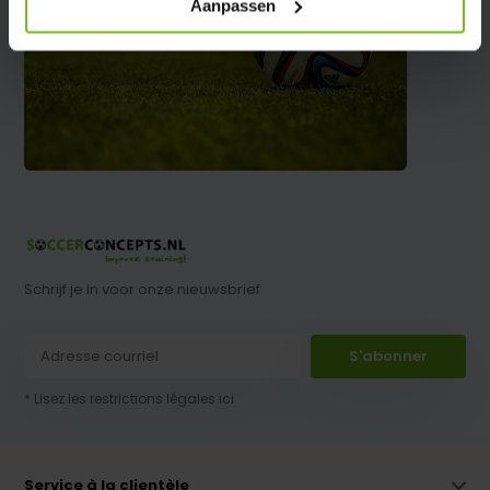
Aanpassen
Schrijf je in voor onze nieuwsbrief
S'abonner
* Lisez les restrictions légales ici
Service à la clientèle