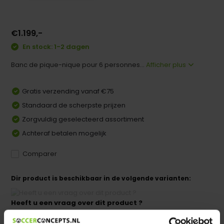
€1.199,-
En stock: 1-2 dagen
Banc de pique-nique pour 6 personnes...
Afficher plus
Gratis verzending vanaf €75
Standaard de scherpste prijzen
Zorgvuldig geselecteerd assortiment
Achteraf betalen mogelijk
Comparer
Dir product is beschikbaar in de volgende varianten:
Heeft u een vraag over dit product ?
We helpen u graag met meer informatie