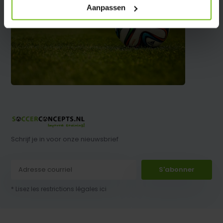
Aanpassen
Schrijf je in voor onze nieuwsbrief
S'abonner
* Lisez les restrictions légales ici