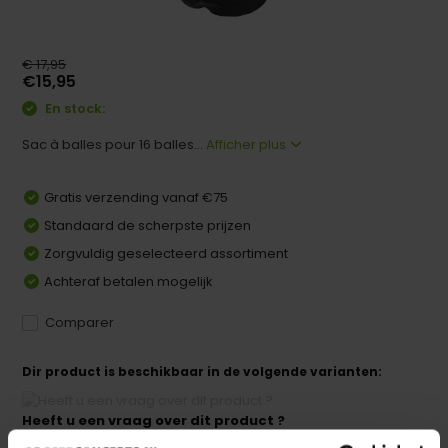
€ 17,95
€15,95
En stock:
Sac à balles pour 16 balles...
Afficher plus
Gratis verzending vanaf €75
Standaard de scherpste prijzen
Zorgvuldig geselecteerd assortiment
Achteraf betalen mogelijk
Comparer
Dir product is beschikbaar in de volgende varianten:
Heeft u een vraag over dit product ?