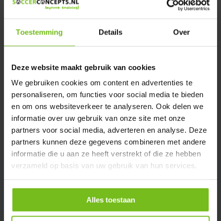
We helpen u graag met meer informatie
Verstuur email
Toestemming
Details
Over
Description du produit
Deze website maakt gebruik van cookies
Spécifications
We gebruiken cookies om content en advertenties te
personaliseren, om functies voor social media te bieden
en om ons websiteverkeer te analyseren. Ook delen we
Évaluations
informatie over uw gebruik van onze site met onze
partners voor social media, adverteren en analyse. Deze
Partager
partners kunnen deze gegevens combineren met andere
informatie die u aan ze heeft verstrekt of die ze hebben
verzameld op basis van uw gebruik van hun services.
Alles toestaan