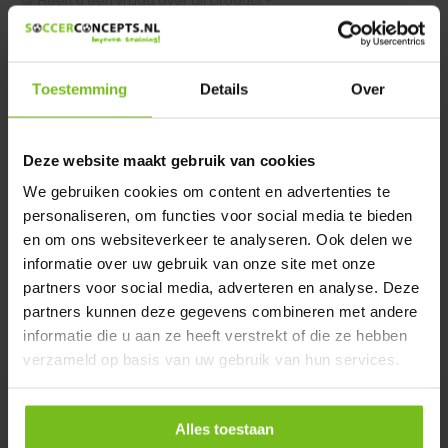
Heeft u een vraag over dit product ?
We helpen u graag met meer informatie
Verstuur email
Toestemming
Details
Over
Description du produit
Deze website maakt gebruik van cookies
We gebruiken cookies om content en advertenties te
Spécifications
personaliseren, om functies voor social media te bieden
en om ons websiteverkeer te analyseren. Ook delen we
informatie over uw gebruik van onze site met onze
Évaluations
partners voor social media, adverteren en analyse. Deze
partners kunnen deze gegevens combineren met andere
Partager
informatie die u aan ze heeft verstrekt of die ze hebben
verzameld op basis van uw gebruik van hun services.
Alles toestaan