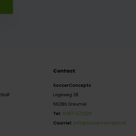
r
Contact
SoccerConcepts
tball
Lageweg 28
6621BS Dreumel
Tel:
0487-572229
Courriel:
info@soccerconcepts.nl