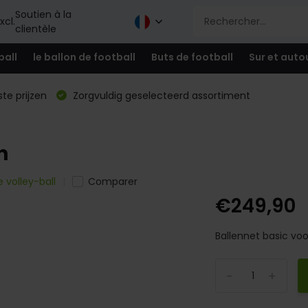
Soutien à la
xcl.
clientèle
ball
le ballon de football
Buts de football
Sur et auto
te prijzen
Zorgvuldig geselecteerd assortiment
n
 volley-ball
Comparer
€249,90
Ballennet basic voor
-
+