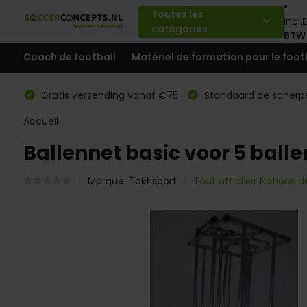
Toutes les
Incl.
E
catégories
BTW
Coach de football
Matériel de formation pour le foot
Gratis verzending vanaf €75
Standaard de scherps
Accueil
Ballennet basic voor 5 balle
Marque:
Taktisport
Tout afficher Notions de