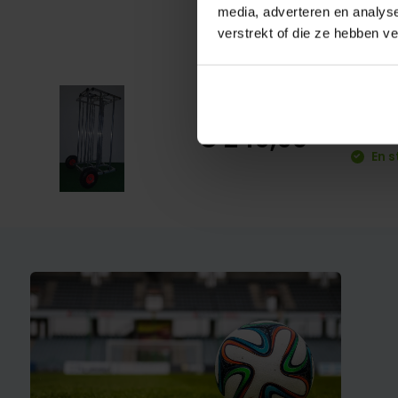
media, adverteren en analys
verstrekt of die ze hebben v
Ball
€ 249,90
En s