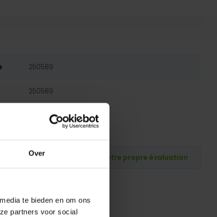
e
250589
250589
Over
Publiez votre propre évaluation
 media te bieden en om ons
ze partners voor social