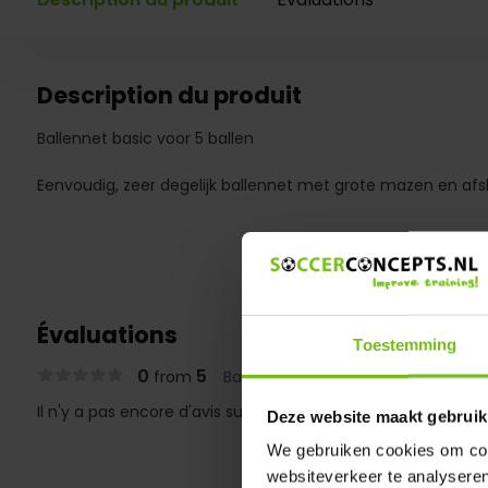
Description du produit
Ballennet basic voor 5 ballen
Eenvoudig, zeer degelijk ballennet met grote mazen en afsl
Évaluations
Toestemming
0
5
from
Based on 0 reviews
Il n'y a pas encore d'avis sur ce produit..
Deze website maakt gebruik
We gebruiken cookies om cont
websiteverkeer te analyseren