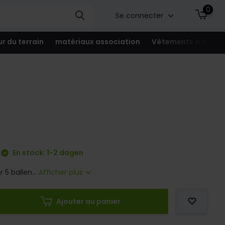
0
Se connecter
ur du terrain
matériaux association
Vêtements d'équip
En stock: 1-2 dagen
 5 ballen...
Afficher plus
Ajouter au panier