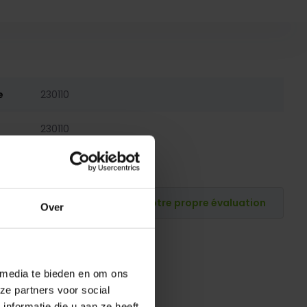
e
230110
230110
Publiez votre propre évaluation
Over
 media te bieden en om ons
ze partners voor social
nformatie die u aan ze heeft