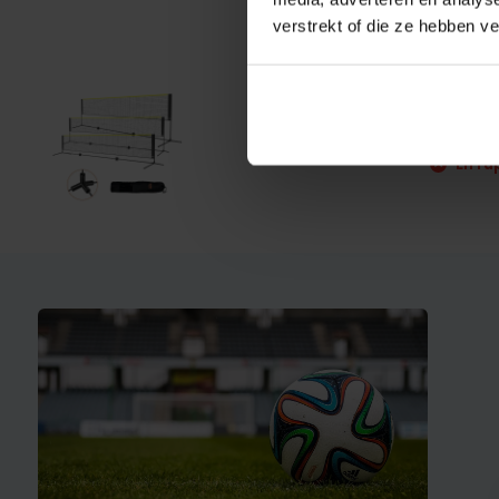
verstrekt of die ze hebben v
Badm
€ 67,95
En ru