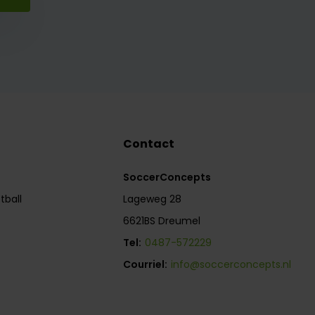
Contact
SoccerConcepts
tball
Lageweg 28
6621BS Dreumel
Tel:
0487-572229
Courriel:
info@soccerconcepts.nl