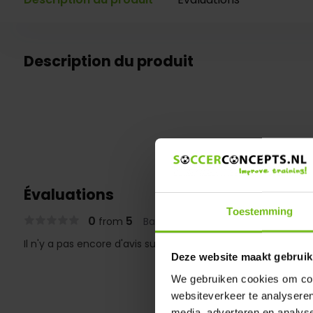
Description du produit
Évaluations
Toestemming
0
5
from
Based on 0 reviews
Il n'y a pas encore d'avis sur ce produit..
Deze website maakt gebruik
We gebruiken cookies om cont
websiteverkeer te analyseren
media, adverteren en analys