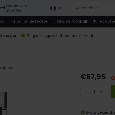
Soutien à la
xcl.
clientèle
ball
le ballon de football
Buts de football
Sur et auto
te prijzen
Zorgvuldig geselecteerd assortiment
mparer
€67,95
-
+
Gratis verzendi