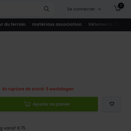
0
Se connecter
ur du terrain
matériaux association
Vêtements d'équip
En rupture de stock: 5 werkdagen
Ajouter au panier
ng vanaf €75