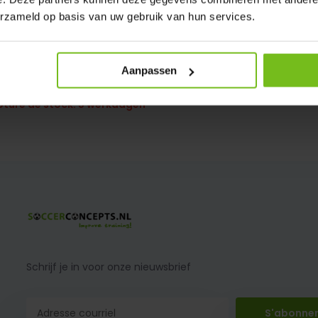
erzameld op basis van uw gebruik van hun services.
Aanpassen
inton set compleet
pture de stock: 5 werkdagen
Schrijf je in voor onze nieuwsbrief
S'abonne