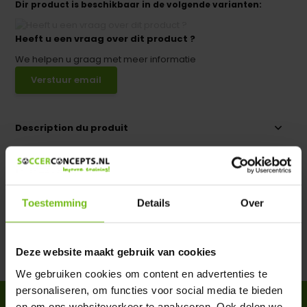
Dir product is beschikbaar in de volgende varianten:
Heeft u een vraag over dit product ?
We helpen u graag met meer informatie
Verstuur email
Description du produit
Spécifications
Toestemming
Details
Over
Évaluations
Deze website maakt gebruik van cookies
Partager
We gebruiken cookies om content en advertenties te
personaliseren, om functies voor social media te bieden
ACCESSOIRES
en om ons websiteverkeer te analyseren. Ook delen we