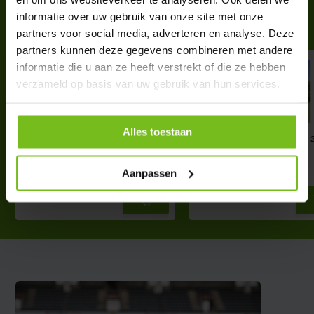
informatie over uw gebruik van onze site met onze
Complete your purchase
partners voor social media, adverteren en analyse. Deze
partners kunnen deze gegevens combineren met andere
informatie die u aan ze heeft verstrekt of die ze hebben
verzameld op basis van uw gebruik van hun services.
Alles toestaan
Attrape balle 4m extensible
Filet anti-balle 6 mx 
€ 92,95
€ 169,95
Aanpassen
Deliverytime
Deliverytime