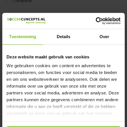
Comparer
Dir product is beschikbaar in de volgende varianten:
Heeft u een vraag over dit product ?
Toestemming
Details
Over
We helpen u graag met meer informatie
Verstuur email
Deze website maakt gebruik van cookies
Description du produit
We gebruiken cookies om content en advertenties te
personaliseren, om functies voor social media te bieden
en om ons websiteverkeer te analyseren. Ook delen we
Spécifications
informatie over uw gebruik van onze site met onze
partners voor social media, adverteren en analyse. Deze
partners kunnen deze gegevens combineren met andere
Évaluations
informatie die u aan ze heeft verstrekt of die ze hebben
verzameld op basis van uw gebruik van hun services.
Partager