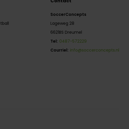
Contact
SoccerConcepts
tball
Lageweg 28
6621BS Dreumel
Tel:
0487-572229
Courriel:
info@soccerconcepts.nl