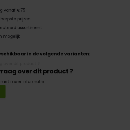
ng vanaf €75
herpste prijzen
lecteerd assortiment
n mogelijk
beschikbaar in de volgende varianten:
vraag over dit product ?
 met meer informatie