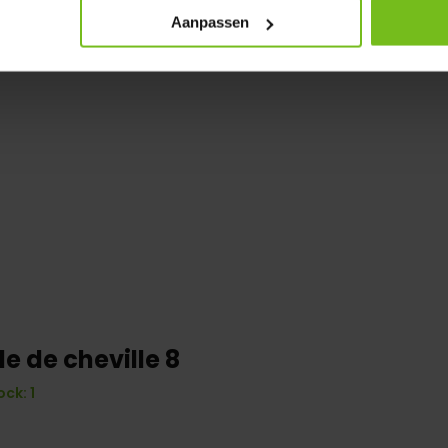
Aanpassen
le de cheville 8
ock: 1