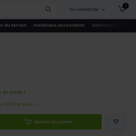
0
Se connecter
ur du terrain
matériaux association
Vêtements d'équip
En stock: 1
...
Afficher plus
Ajouter au panier