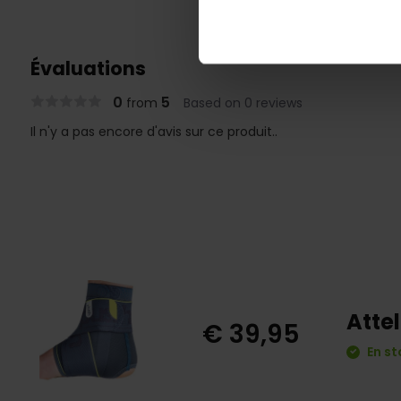
Évaluations
0
5
from
Based on 0 reviews
Il n'y a pas encore d'avis sur ce produit..
Attel
€ 39,95
En st