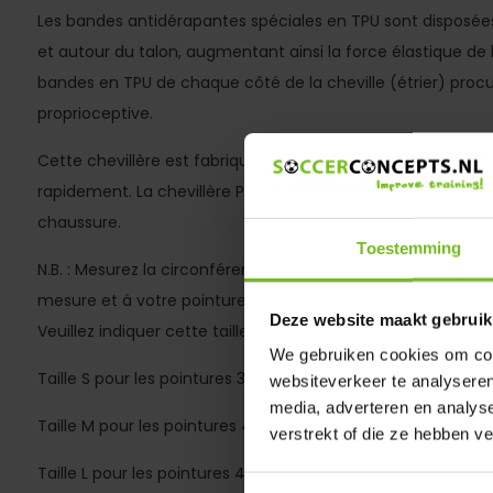
Les bandes antidérapantes spéciales en TPU sont disposées
et autour du talon, augmentant ainsi la force élastique de l
bandes en TPU de chaque côté de la cheville (étrier) proc
proprioceptive.
Cette chevillère est fabriquée dans un matériau très fin et
rapidement. La chevillère Push Sports Ankle Brace 8 peut é
chaussure.
Toestemming
N.B. : Mesurez la circonférence de votre pied juste après la
mesure et à votre pointure, vous choisirez toujours la taille
Deze website maakt gebruik
Veuillez indiquer cette taille et préciser s’il s’agit de votre 
We gebruiken cookies om cont
Taille S pour les pointures 37 à 42 et un tour de pied de 20
websiteverkeer te analyseren
media, adverteren en analys
Taille M pour les pointures 40 à 45 et un tour de pied de 2
verstrekt of die ze hebben v
Taille L pour les pointures 43 à 47 et un tour de pied de 25