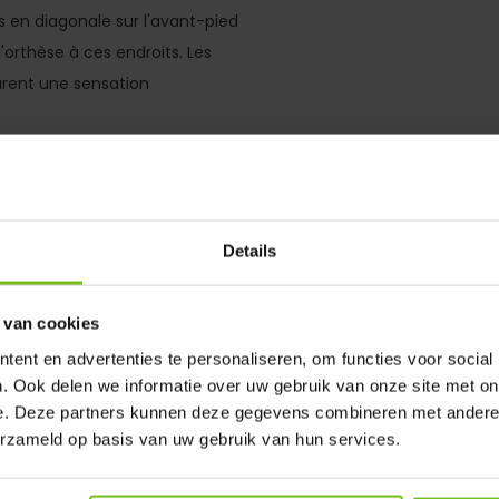
 en diagonale sur l'avant-pied
'orthèse à ces endroits. Les
urent une sensation
 respirant qui sèche
galement être utilisée sans
Details
 cheville, en cm. Grâce à cette
 d’orthèse adaptée (S, M ou L).
 van cookies
pied gauche ou droit.
ent en advertenties te personaliseren, om functies voor social
 à 22,5 cm
. Ook delen we informatie over uw gebruik van onze site met on
e. Deze partners kunnen deze gegevens combineren met andere i
2,5 cm à 25,5 cm.
erzameld op basis van uw gebruik van hun services.
,5 cm à 28,5 cm.