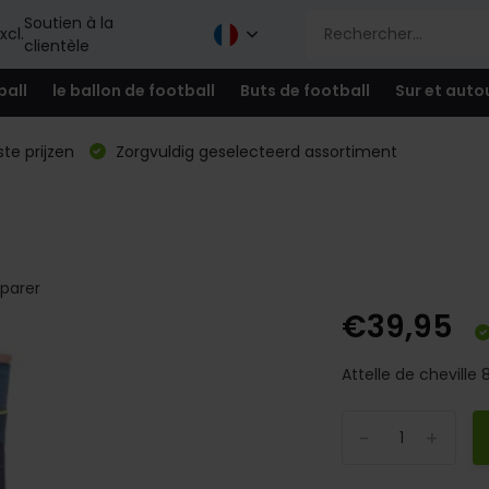
Soutien à la
xcl.
clientèle
ball
le ballon de football
Buts de football
Sur et auto
te prijzen
Zorgvuldig geselecteerd assortiment
parer
€39,95
Attelle de cheville 8
-
+