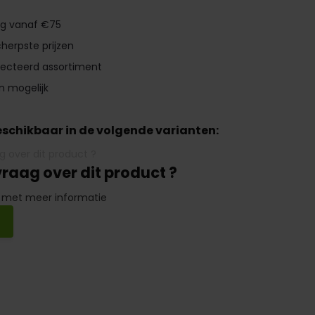
ng vanaf €75
herpste prijzen
lecteerd assortiment
n mogelijk
beschikbaar in de volgende varianten:
vraag over dit product ?
 met meer informatie