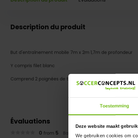
Description du produit
But d'entraînement mobile 7m x 2m 1,7m de profondeur
Y compris filet blanc
Comprend 2 poignées de transport en standard
Toestemming
Évaluations
Deze website maakt gebruik
0
5
from
Based on 0 reviews
We gebruiken cookies om cont