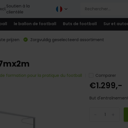
Soutien à la
xcl.
clientèle
ball
le ballon de football
Buts de football
Sur et auto
te prijzen
Zorgvuldig geselecteerd assortiment
e 7mx2m
 de formation pour la pratique du football
Comparer
€1.299,-
But d'entraînemen
-
+