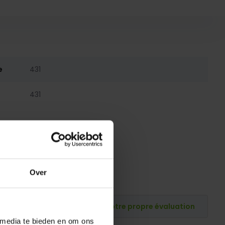
e
431
431
Over
Publiez votre propre évaluation
 media te bieden en om ons