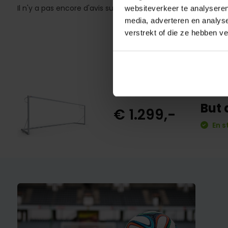
Il n'y a pas encore d'avis sur ce produit..
websiteverkeer te analyseren
media, adverteren en analys
verstrekt of die ze hebben v
But
€ 1.299,-
En s