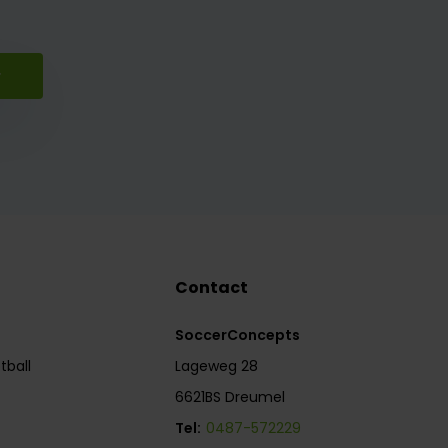
r
Contact
SoccerConcepts
tball
Lageweg 28
6621BS Dreumel
Tel:
0487-572229