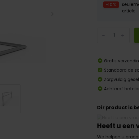
-10%
seulem
article
-
+
Gratis verzendi
Standaard de sc
Zorgvuldig gese
Achteraf betale
Dir product is 
Heeft u een 
We helpen u graag