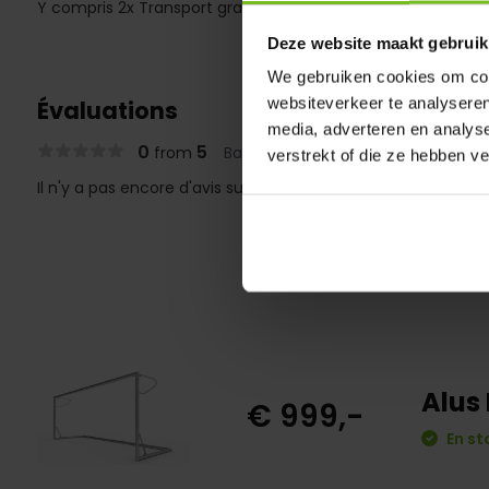
Y compris 2x Transport gratuit
Deze website maakt gebruik
We gebruiken cookies om cont
websiteverkeer te analyseren
Évaluations
media, adverteren en analys
0
5
from
Based on 0 reviews
verstrekt of die ze hebben v
Il n'y a pas encore d'avis sur ce produit..
Alus
€ 999,-
En st