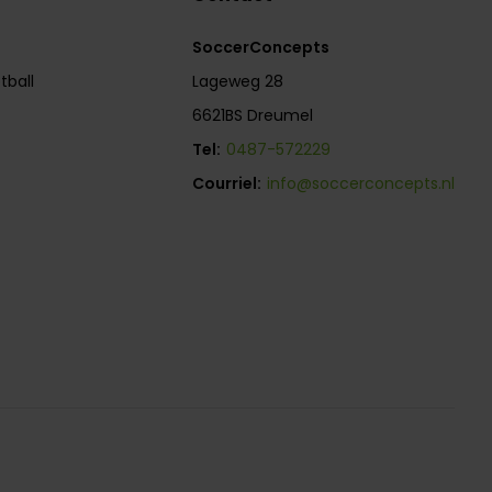
SoccerConcepts
tball
Lageweg 28
6621BS Dreumel
Tel:
0487-572229
Courriel:
info@soccerconcepts.nl