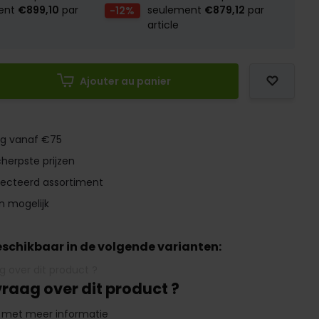
ent
€899,10
par
-12%
seulement
€879,12
par
article
Ajouter au panier
ng vanaf €75
herpste prijzen
lecteerd assortiment
n mogelijk
beschikbaar in de volgende varianten:
vraag over dit product ?
 met meer informatie