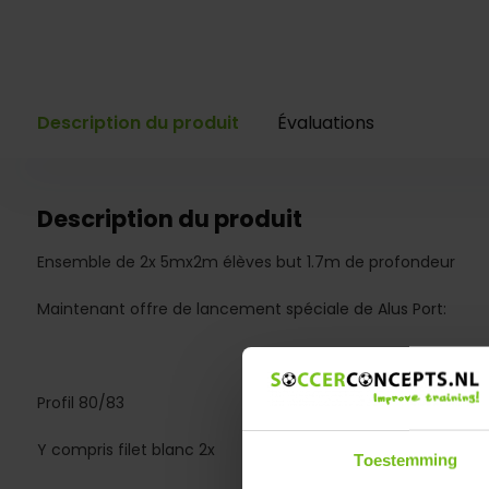
Description du produit
Évaluations
Description du produit
Ensemble de 2x 5mx2m élèves but 1.7m de profondeur
Maintenant offre de lancement spéciale de Alus Port:
Profil 80/83
Y compris filet blanc 2x
Toestemming