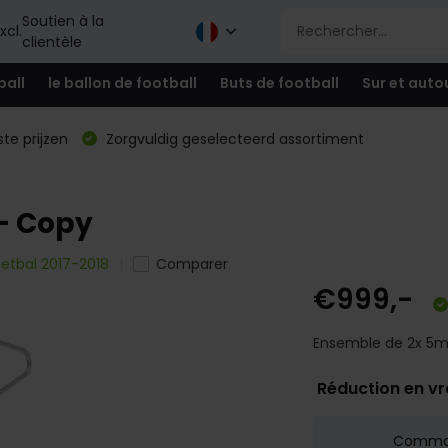
Soutien à la
xcl.
clientèle
ball
le ballon de football
Buts de football
Sur et auto
te prijzen
Zorgvuldig geselecteerd assortiment
- Copy
oetbal 2017-2018
Comparer
€999,-
Ensemble de 2x 5mx
Réduction en v
Comm