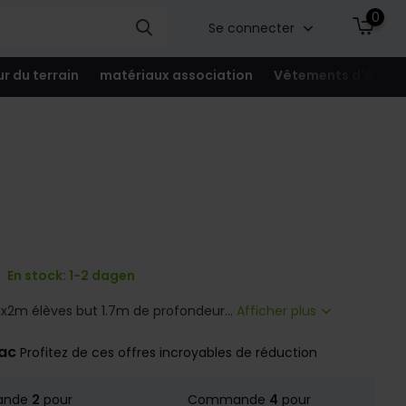
0
Se connecter
ur du terrain
matériaux association
Vêtements d'équip
En stock: 1-2 dagen
2m élèves but 1.7m de profondeur...
Afficher plus
rac
Profitez de ces offres incroyables de réduction
ande
2
pour
Commande
4
pour