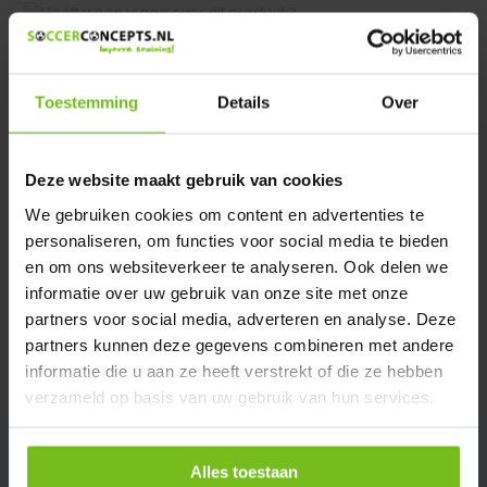
Heeft u een vraag over dit product ?
We helpen u graag met meer informatie
Verstuur email
Toestemming
Details
Over
Description du produit
Deze website maakt gebruik van cookies
We gebruiken cookies om content en advertenties te
personaliseren, om functies voor social media te bieden
Spécifications
en om ons websiteverkeer te analyseren. Ook delen we
informatie over uw gebruik van onze site met onze
Évaluations
partners voor social media, adverteren en analyse. Deze
partners kunnen deze gegevens combineren met andere
informatie die u aan ze heeft verstrekt of die ze hebben
Partager
verzameld op basis van uw gebruik van hun services.
Alles toestaan