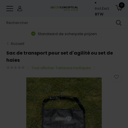
0
Incl.
Excl.
BTW
Standaard de scherpste prijzen
Accueil
Sac de transport pour set d'agilité ou set de
haies
Tout afficher Tableaux tactiques