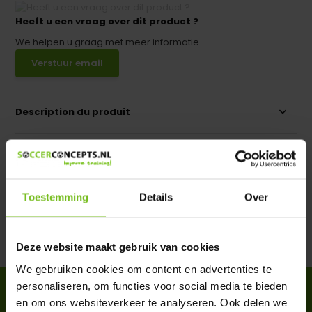
Heeft u een vraag over dit product ?
We helpen u graag met meer informatie
Verstuur email
Description du produit
Spécifications
Évaluations
Toestemming
Details
Over
Partager
Deze website maakt gebruik van cookies
We gebruiken cookies om content en advertenties te
personaliseren, om functies voor social media te bieden
ACCESSOIRES
en om ons websiteverkeer te analyseren. Ook delen we