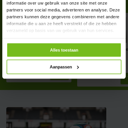
Complete your purchase
informatie over uw gebruik van onze site met onze
partners voor social media, adverteren en analyse. Deze
partners kunnen deze gegevens combineren met andere
informatie die u aan ze heeft verstrekt of die ze hebben
verzameld op basis van uw gebruik van hun services.
Tactics Conseil 45cm x 30cm
Tableau tactique 45
Alles toestaan
30cm
€ 16,95
€ 15,95
Deliverytime
Aanpassen
Deliverytime