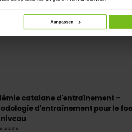
Aanpassen
émie catalane d'entraînement –
odologie d'entraînement pour le foo
 niveau
vre broché