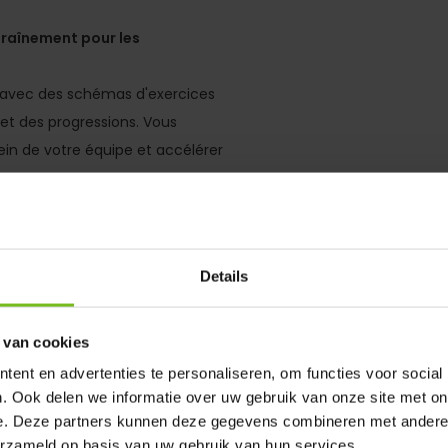
traînement pour les
avec des schémas d'exercices
 et des progressions. Vous
in de votre équipe et accélérer
urées
, nous couvrons tous les
t le contrôle du ballon
 contre un, la finition, le
Details
 van cookies
-2-1)
et propose des profils de
ent en advertenties te personaliseren, om functies voor social
fensifs et défensifs détaillés.
. Ook delen we informatie over uw gebruik van onze site met on
ement doués et dotés d'une
e. Deze partners kunnen deze gegevens combineren met andere i
erzameld op basis van uw gebruik van hun services.