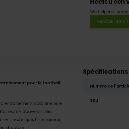
Heeft u een 
We helpen u graag
Verstuur email
Spécifications
traînement pour le football
Numéro de l'articl
SKU
e d'entraînement catalane telle
traîneurs y trouveront des
ement technique, l'intelligence
eu structuré.