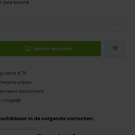
e: Livre broché
Ajouter au panier
ng vanaf €75
herpste prijzen
lecteerd assortiment
n mogelijk
beschikbaar in de volgende varianten: