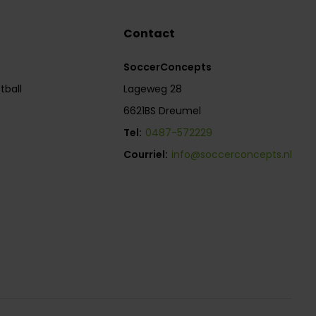
Contact
SoccerConcepts
tball
Lageweg 28
6621BS Dreumel
Tel:
0487-572229
Courriel:
info@soccerconcepts.nl