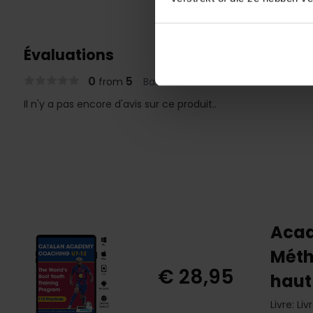
Évaluations
0
5
from
Based on 0 reviews
Il n'y a pas encore d'avis sur ce produit..
Acad
Méth
€ 28,95
haut
Livre: Li