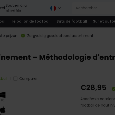
Soutien à la
xcl.
clientèle
ball
le ballon de football
Buts de football
Sur et auto
te prijzen
Zorgvuldig geselecteerd assortiment
nement – Méthodologie d'entr
ball
Comparer
€28,95
Académie catalane
football de haut ni