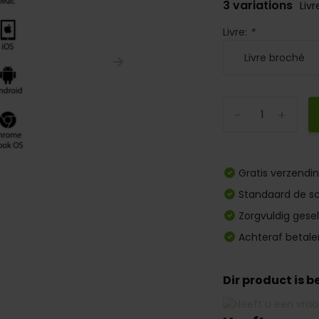
3 variations
Livr
Livre:
*
-
+
Gratis verzendi
Standaard de sc
Zorgvuldig gese
Achteraf betale
Dir product is 