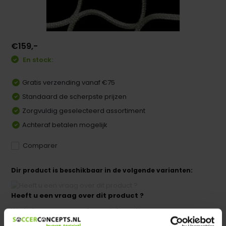
€159,-
En stock:
Gratis verzending vanaf €75
Standaard de scherpste prijzen
Zorgvuldig geselecteerd assortiment
Achteraf betalen mogelijk
Comparer
Dir product is beschikbaar in de volgende varianten:
Heeft u een vraag over dit product ?
We helpen u graag met meer informatie
Verstuur email