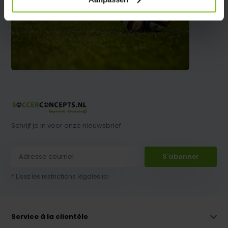
Schrijf je in voor onze nieuwsbrief
S'abonner
* Lisez les restrictions légales ici
Service à la clientèle