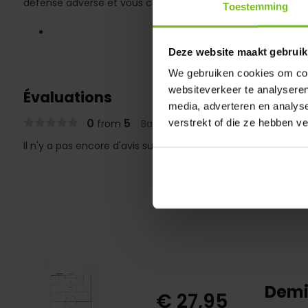
défense adverse et vous concentrer sur les mouvements cl
Toestemming
Deze website maakt gebruik
We gebruiken cookies om cont
websiteverkeer te analyseren
Évaluations
media, adverteren en analys
0
5
verstrekt of die ze hebben v
from
Based on 0 reviews
Il n'y a pas encore d'avis sur ce produit..
Demi
€ 27,95