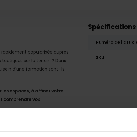
Spécifications
Numéro de l'articl
st rapidement popularisée auprès
SKU
tactiques sur le terrain ? Dans
 sein d'une formation sont-ils
 les espaces, à affiner votre
r et comprendre vos
rs. Grâce à une grille spécifique,
réer des déséquilibres
dans la