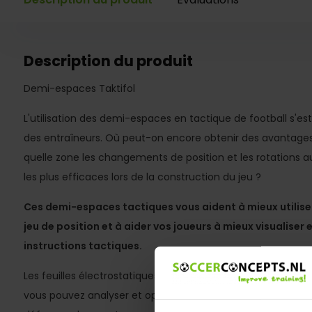
Description du produit
Demi-espaces Taktifol
L'utilisation des demi-espaces en tactique de football s'e
des entraîneurs. Où peut-on encore obtenir des avantages 
quelle zone les changements de position et les rotations au
les plus efficaces lors de la construction du jeu ?
Ces demi-espaces tactiques vous aident à mieux utiliser
jeu de position et à aider vos joueurs à mieux visualise
instructions tactiques.
Les feuilles électrostatiques sont idéales pour les entraîneu
vous pouvez analyser et optimiser vos phases d'attaque,
c