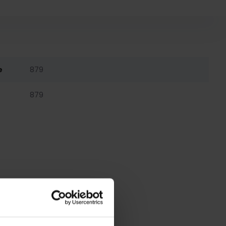
e
879
879