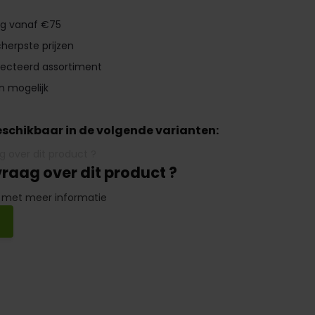
ng vanaf €75
herpste prijzen
lecteerd assortiment
n mogelijk
beschikbaar in de volgende varianten:
vraag over dit product ?
 met meer informatie