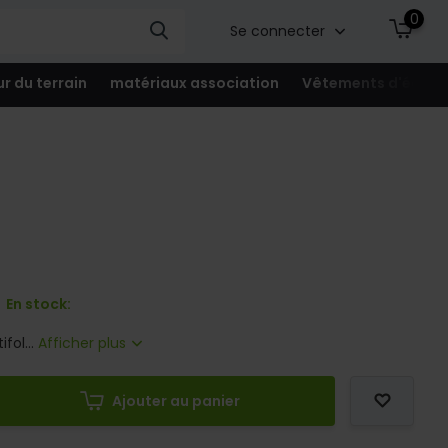
0
Se connecter
ur du terrain
matériaux association
Vêtements d'équip
En stock:
fol...
Afficher plus
Ajouter au panier