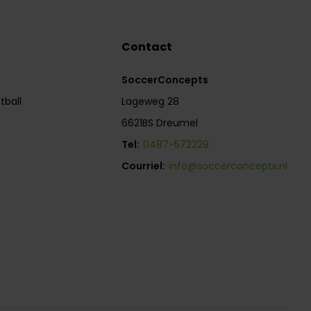
Contact
SoccerConcepts
tball
Lageweg 28
6621BS Dreumel
Tel:
0487-572229
Courriel:
info@soccerconcepts.nl