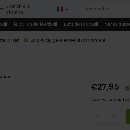
Soutien à la
xcl.
clientèle
ball
le ballon de football
Buts de football
Sur et auto
te prijzen
Zorgvuldig geselecteerd assortiment
arer
€27,95
Demi-espaces Takti
-
+