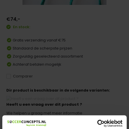
€74,-
En stock:
Gratis verzending vanaf €75
Standaard de scherpste prijzen
Zorgvuldig geselecteerd assortiment
Achteraf betalen mogelijk
Comparer
Dir product is beschikbaar in de volgende varianten:
Heeft u een vraag over dit product ?
We helpen u graag met meer informatie
Verstuur email