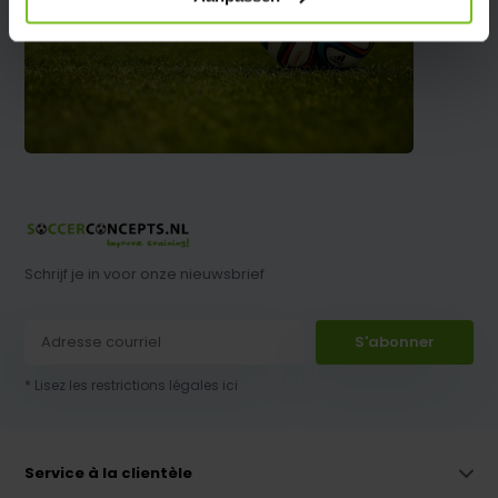
Schrijf je in voor onze nieuwsbrief
S'abonner
* Lisez les restrictions légales ici
Service à la clientèle