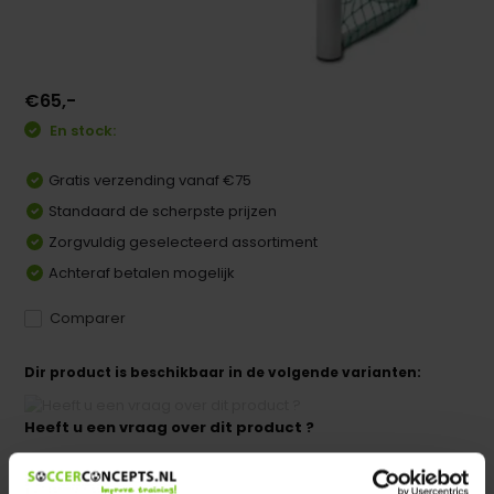
€65,-
En stock:
Gratis verzending vanaf €75
Standaard de scherpste prijzen
Zorgvuldig geselecteerd assortiment
Achteraf betalen mogelijk
Comparer
Dir product is beschikbaar in de volgende varianten:
Heeft u een vraag over dit product ?
We helpen u graag met meer informatie
Verstuur email